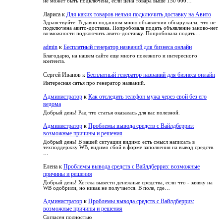
не может быть подключена, если цена товара выше 150 000…
Лариса
к
Для каких товаров нельзя подключить доставку на Авито
Здравствуйте. В давно поданном мною объявлении обнаружила, что не
подключена авито-доставка. Попробовала подать объявление заново-нет
возможности подключить авито-доставку. Попробовала подать…
admin
к
Бесплатный генератор названий для бизнеса онлайн
Благодарю, на нашем сайте еще много полезного и интересного
контента.
Сергей Иванов
к
Бесплатный генератор названий для бизнеса онлайн
Интересная сатья про генератор названий.
Администратор
к
Как отследить телефон мужа через свой без его
ведома
Добрый день! Рад что статья оказалась для вас полезной.
Администратор
к
Проблемы вывода средств с Вайлдберриз:
возможные причины и решения
Добрый день! В вашей ситуации видимо есть смысл написать в
техподдержку WB, видимо сбой в форме заполнения на вывод средств.
…
Елена
к
Проблемы вывода средств с Вайлдберриз: возможные
причины и решения
Добрый день! Хотела вывести денежные средства, если что - заявку на
WB одобрили, но никак не получается. В поле, где…
Администратор
к
Проблемы вывода средств с Вайлдберриз:
возможные причины и решения
Согласен полностью