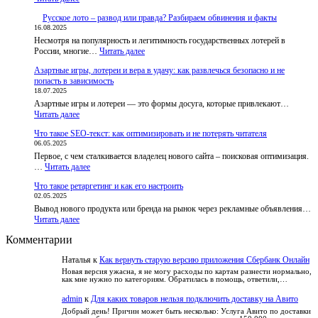
До
Русское лото – развод или правда? Разбираем обвинения и факты
разблокировки
16.08.2025
BestChange
Несмотря на популярность и легитимность государственных лотерей в
запустил
:
России, многие…
приложения
Читать далее
Русское
и
Азартные игры, лотереи и вера в удачу: как развлечься безопасно и не
лото
бот,
попасть в зависимость
–
чтобы
18.07.2025
развод
пользователи
Азартные игры и лотереи — это формы досуга, которые привлекают…
или
не
:
Читать далее
правда?
теряли
Азартные
Разбираем
доступ
Что такое SEO-текст: как оптимизировать и не потерять читателя
игры,
обвинения
к
06.05.2025
лотереи
и
курсам
Первое, с чем сталкивается владелец нового сайта – поисковая оптимизация.
и
факты
:
…
Читать далее
вера
Что
в
Что такое ретаргетинг и как его настроить
такое
удачу:
02.05.2025
SEO-
как
Вывод нового продукта или бренда на рынок через рекламные объявления…
текст:
развлечься
:
Читать далее
как
безопасно
Что
оптимизировать
и
Комментарии
такое
и
не
ретаргетинг
не
попасть
Наталья
к
Как вернуть старую версию приложения Сбербанк Онлайн
и
потерять
в
как
читателя
Новая версия ужасна, я не могу расходы по картам разнести нормально,
зависимость
как мне нужно по категориям. Обратилась в помощь, ответили,…
его
настроить
admin
к
Для каких товаров нельзя подключить доставку на Авито
Добрый день! Причин может быть несколько: Услуга Авито по доставки