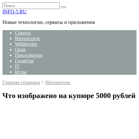
Перейти
Search
к
for:
INFO-5.RU
содержанию
Новые технологии, сервисы и приложения
Советы
Интересное
Wildberries
Ozon
Приложения
Гаджеты
IT
Игры
Главная страница
>
Интересное
Что изображено на купюре 5000 рублей