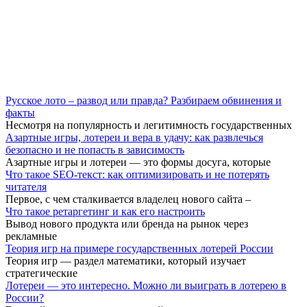
Русское лото – развод или правда? Разбираем обвинения и
факты
Несмотря на популярность и легитимность государственных
Азартные игры, лотереи и вера в удачу: как развлечься
безопасно и не попасть в зависимость
Азартные игры и лотереи — это формы досуга, которые
Что такое SEO-текст: как оптимизировать и не потерять
читателя
Первое, с чем сталкивается владелец нового сайта –
Что такое ретаргетинг и как его настроить
Вывод нового продукта или бренда на рынок через
рекламные
Теория игр на примере государственных лотерей России
Теория игр — раздел математики, который изучает
стратегические
Лотереи — это интересно. Можно ли выиграть в лотерею в
России?