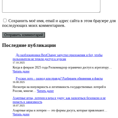
Сохранить моё имя, email и адрес сайта в этом браузере для
последующих моих комментариев.
Последние публикации
До разблокировки BestChange запустил приложения и бот, чтобы
пользователи не теряли доступ к курсам
17.10.2025
Когда в феврале 2025 года Роскомнадзор ограничил доступ к агрегатору…
:
Читать далее
До
Русское лото – развод или правда? Разбираем обвинения и факты
разблокировки
16.08.2025
BestChange
Несмотря на популярность и легитимность государственных лотерей в
запустил
:
России, многие…
приложения
Читать далее
Русское
и
Азартные игры, лотереи и вера в удачу: как развлечься безопасно и не
лото
бот,
попасть в зависимость
–
чтобы
18.07.2025
развод
пользователи
Азартные игры и лотереи — это формы досуга, которые привлекают…
или
не
:
Читать далее
правда?
теряли