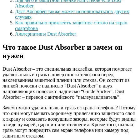
Для чего в защитной пленке или стекле есть Dust
Absorber
Даст Абсорбер также может использоваться в других
случаях
Как правильно приклеить защитное стекло на экран
смартфона
Альтернативы Dust Absorber
Что такое Dust Absorber и зачем он
нужен
Dust Absorber – это специальная наклейка, которая помогает
удалять пыль и грязь с поверхности телефона перед
наклеиванием защитной пленки или стекла. Он состоит из
липкой полоски с надписью “Dust Absorber” и двух
направляющих полосок с надписью “Guide Sticker”. Dust
Absorber – перевод с английского “пылеулавливатель”.
Зачем нужно удалять пыль и грязь с экрана телефона? Потому
что они могут мешать хорошему прилеганию защитного слоя
к экрану и создавать воздушные зазоры, которые будут видны
в виде пузырей, царапин или отслоения. Кроме того, пыль и
грязь могут повредить сам экран телефона или камеру под
защитным стеклом.