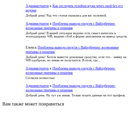
Администратор
к
Как отследить телефон мужа через свой без его
ведома
Добрый день! Рад что статья оказалась для вас полезной.
Администратор
к
Проблемы вывода средств с Вайлдберриз:
возможные причины и решения
Добрый день! В вашей ситуации видимо есть смысл написать в
техподдержку WB, видимо сбой в форме заполнения на вывод средств.
…
Елена
к
Проблемы вывода средств с Вайлдберриз: возможные
причины и решения
Добрый день! Хотела вывести денежные средства, если что - заявку на
WB одобрили, но никак не получается. В поле, где…
Администратор
к
Проблемы вывода средств с Вайлдберриз:
возможные причины и решения
Согласен полностью
Администратор
к
Проблемы вывода средств с Вайлдберриз:
возможные причины и решения
Добрый день. Ну тут уж никак. Только искать данные на тот профиль.
Вам также может понравиться