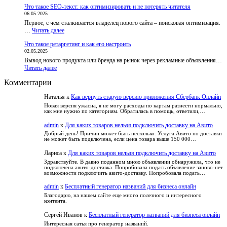
Азартные
Разбираем
доступ
Что такое SEO-текст: как оптимизировать и не потерять читателя
игры,
обвинения
к
06.05.2025
лотереи
и
курсам
Первое, с чем сталкивается владелец нового сайта – поисковая оптимизация.
и
факты
:
…
Читать далее
вера
Что
в
Что такое ретаргетинг и как его настроить
такое
удачу:
02.05.2025
SEO-
как
Вывод нового продукта или бренда на рынок через рекламные объявления…
текст:
развлечься
:
Читать далее
как
безопасно
Что
оптимизировать
и
Комментарии
такое
и
не
ретаргетинг
не
попасть
Наталья
к
Как вернуть старую версию приложения Сбербанк Онлайн
и
потерять
в
как
читателя
Новая версия ужасна, я не могу расходы по картам разнести нормально,
зависимость
как мне нужно по категориям. Обратилась в помощь, ответили,…
его
настроить
admin
к
Для каких товаров нельзя подключить доставку на Авито
Добрый день! Причин может быть несколько: Услуга Авито по доставки
не может быть подключена, если цена товара выше 150 000…
Лариса
к
Для каких товаров нельзя подключить доставку на Авито
Здравствуйте. В давно поданном мною объявлении обнаружила, что не
подключена авито-доставка. Попробовала подать объявление заново-нет
возможности подключить авито-доставку. Попробовала подать…
admin
к
Бесплатный генератор названий для бизнеса онлайн
Благодарю, на нашем сайте еще много полезного и интересного
контента.
Сергей Иванов
к
Бесплатный генератор названий для бизнеса онлайн
Интересная сатья про генератор названий.