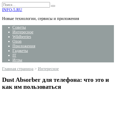
Перейти
Search
к
for:
INFO-5.RU
содержанию
Новые технологии, сервисы и приложения
Советы
Интересное
Wildberries
Ozon
Приложения
Гаджеты
IT
Игры
Главная страница
>
Интересное
Dust Absorber для телефона: что это и
как им пользоваться