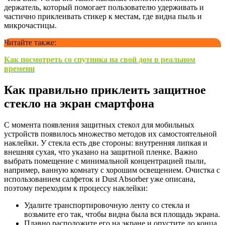
держатель, который помогает пользователю удерживать и
частично приклеивать стикер к местам, где видна пыль и
микрочастицы.
Читайте также:
Как посмотреть со спутника на свой дом в реальном
времени
Как правильно приклеить защитное
стекло на экран смартфона
С момента появления защитных стекол для мобильных
устройств появилось множество методов их самостоятельной
наклейки. У стекла есть две стороны: внутренняя липкая и
внешняя сухая, что указано на защитной пленке. Важно
выбрать помещение с минимальной концентрацией пыли,
например, ванную комнату с хорошим освещением. Очистка с
использованием салфеток и Dust Absorber уже описана,
поэтому переходим к процессу наклейки:
Удалите транспортировочную ленту со стекла и
возьмите его так, чтобы видна была вся площадь экрана.
Плавно расположите его на экране и опустите до конца,