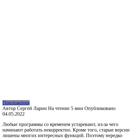
Приложения
Автор
Сергей Ларин
На чтение
5 мин
Опубликовано
04.05.2022
Любые программы со временем устаревают, из-за чего
начинают работать некорректно. Кроме того, старые версии
лишены многих интересных функций. Поэтому нередко