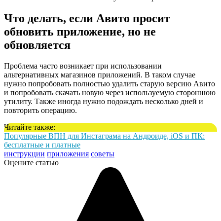
Что делать, если
Авито просит
обновить приложение
,
но не
обновляется
Проблема часто возникает при использовании
альтернативных магазинов приложений. В таком случае
нужно попробовать полностью удалить старую версию Авито
и попробовать скачать новую через используемую стороннюю
утилиту. Также иногда нужно подождать несколько дней и
повторить операцию.
Читайте также:
Популярные ВПН для Инстаграма на Андроиде, iOS и ПК:
бесплатные и платные
инструкции
приложения
советы
Оцените статью