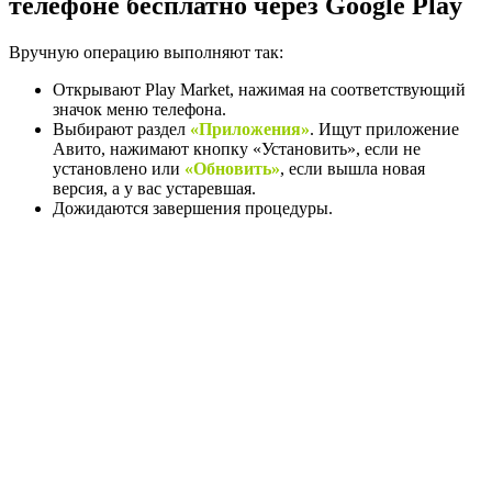
телефоне бесплатно через Google Play
Вручную операцию выполняют так:
Открывают Play Market, нажимая на соответствующий
значок меню телефона.
Выбирают раздел
«Приложения»
. Ищут приложение
Авито, нажимают кнопку «Установить», если не
установлено или
«Обновить»
, если вышла новая
версия, а у вас устаревшая.
Дожидаются завершения процедуры.