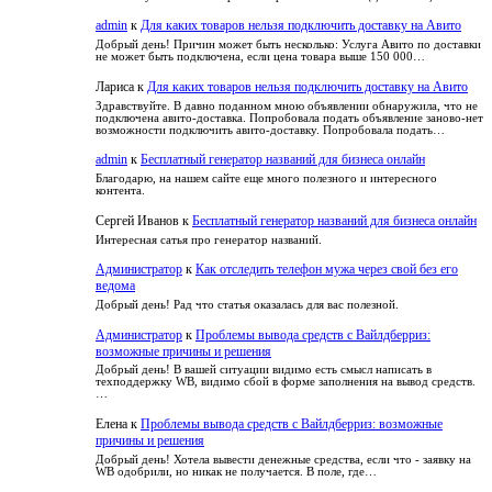
настроить
admin
к
Для каких товаров нельзя подключить доставку на Авито
Добрый день! Причин может быть несколько: Услуга Авито по доставки
не может быть подключена, если цена товара выше 150 000…
Лариса
к
Для каких товаров нельзя подключить доставку на Авито
Здравствуйте. В давно поданном мною объявлении обнаружила, что не
подключена авито-доставка. Попробовала подать объявление заново-нет
возможности подключить авито-доставку. Попробовала подать…
admin
к
Бесплатный генератор названий для бизнеса онлайн
Благодарю, на нашем сайте еще много полезного и интересного
контента.
Сергей Иванов
к
Бесплатный генератор названий для бизнеса онлайн
Интересная сатья про генератор названий.
Администратор
к
Как отследить телефон мужа через свой без его
ведома
Добрый день! Рад что статья оказалась для вас полезной.
Администратор
к
Проблемы вывода средств с Вайлдберриз:
возможные причины и решения
Добрый день! В вашей ситуации видимо есть смысл написать в
техподдержку WB, видимо сбой в форме заполнения на вывод средств.
…
Елена
к
Проблемы вывода средств с Вайлдберриз: возможные
причины и решения
Добрый день! Хотела вывести денежные средства, если что - заявку на
WB одобрили, но никак не получается. В поле, где…