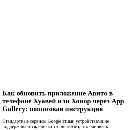
Как обновить приложение Авито в
телефоне Хуавей или Хонор через App
Gallery: пошаговая инструкция
Стандартные сервисы Google этими устройствами не
поддерживаются, однако это не значит, что обновить