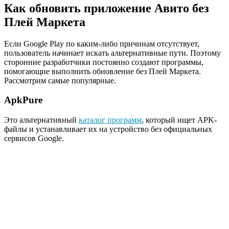
Как обновить приложение Авито без
Плей Маркета
Если Google Play по каким-либо причинам отсутствует,
пользователь начинает искать альтернативные пути. Поэтому
сторонние разработчики постоянно создают программы,
помогающие выполнить обновление без Плей Маркета.
Рассмотрим самые популярные.
ApkPure
Это альтернативный
каталог программ
, который ищет APK-
файлы и устанавливает их на устройство без официальных
сервисов Google.