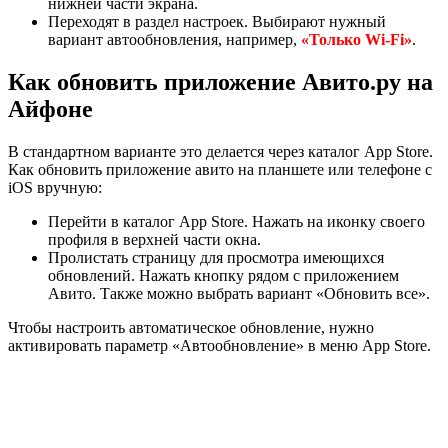
нижней части экрана.
Переходят в раздел настроек. Выбирают нужный
вариант автообновления, например,
«Только Wi-Fi»
.
Как обновить приложение Авито.ру на
Айфоне
В стандартном варианте это делается через каталог App Store.
Как обновить приложение авито на планшете или телефоне с
iOS вручную:
Перейти в каталог App Store. Нажать на иконку своего
профиля в верхней части окна.
Пролистать страницу для просмотра имеющихся
обновлений. Нажать кнопку рядом с приложением
Авито. Также можно выбрать вариант «Обновить все».
Чтобы настроить автоматическое обновление, нужно
активировать параметр «Автообновление» в меню App Store.