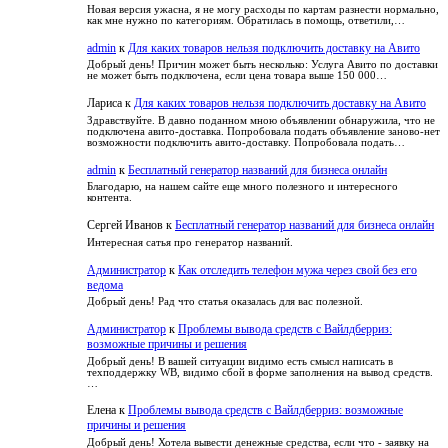
как
читателя
Новая версия ужасна, я не могу расходы по картам разнести нормально,
зависимость
как мне нужно по категориям. Обратилась в помощь, ответили,…
его
настроить
admin
к
Для каких товаров нельзя подключить доставку на Авито
Добрый день! Причин может быть несколько: Услуга Авито по доставки
не может быть подключена, если цена товара выше 150 000…
Лариса
к
Для каких товаров нельзя подключить доставку на Авито
Здравствуйте. В давно поданном мною объявлении обнаружила, что не
подключена авито-доставка. Попробовала подать объявление заново-нет
возможности подключить авито-доставку. Попробовала подать…
admin
к
Бесплатный генератор названий для бизнеса онлайн
Благодарю, на нашем сайте еще много полезного и интересного
контента.
Сергей Иванов
к
Бесплатный генератор названий для бизнеса онлайн
Интересная сатья про генератор названий.
Администратор
к
Как отследить телефон мужа через свой без его
ведома
Добрый день! Рад что статья оказалась для вас полезной.
Администратор
к
Проблемы вывода средств с Вайлдберриз:
возможные причины и решения
Добрый день! В вашей ситуации видимо есть смысл написать в
техподдержку WB, видимо сбой в форме заполнения на вывод средств.
…
Елена
к
Проблемы вывода средств с Вайлдберриз: возможные
причины и решения
Добрый день! Хотела вывести денежные средства, если что - заявку на