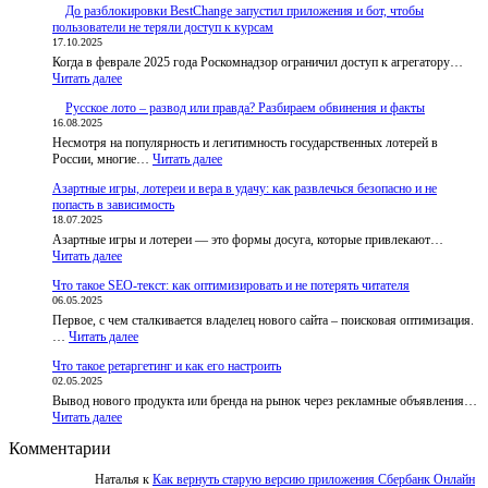
До разблокировки BestChange запустил приложения и бот, чтобы
пользователи не теряли доступ к курсам
17.10.2025
Когда в феврале 2025 года Роскомнадзор ограничил доступ к агрегатору…
:
Читать далее
До
Русское лото – развод или правда? Разбираем обвинения и факты
разблокировки
16.08.2025
BestChange
Несмотря на популярность и легитимность государственных лотерей в
запустил
:
России, многие…
приложения
Читать далее
Русское
и
Азартные игры, лотереи и вера в удачу: как развлечься безопасно и не
лото
бот,
попасть в зависимость
–
чтобы
18.07.2025
развод
пользователи
Азартные игры и лотереи — это формы досуга, которые привлекают…
или
не
:
Читать далее
правда?
теряли
Азартные
Разбираем
доступ
Что такое SEO-текст: как оптимизировать и не потерять читателя
игры,
обвинения
к
06.05.2025
лотереи
и
курсам
Первое, с чем сталкивается владелец нового сайта – поисковая оптимизация.
и
факты
:
…
Читать далее
вера
Что
в
Что такое ретаргетинг и как его настроить
такое
удачу:
02.05.2025
SEO-
как
Вывод нового продукта или бренда на рынок через рекламные объявления…
текст:
развлечься
:
Читать далее
как
безопасно
Что
оптимизировать
и
Комментарии
такое
и
не
ретаргетинг
не
попасть
Наталья
к
Как вернуть старую версию приложения Сбербанк Онлайн
и
потерять
в