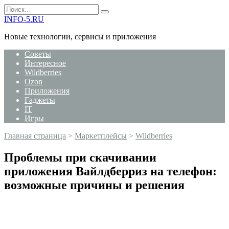
Перейти
Search
к
for:
INFO-5.RU
содержанию
Новые технологии, сервисы и приложения
Советы
Интересное
Wildberries
Ozon
Приложения
Гаджеты
IT
Игры
Главная страница
>
Маркетплейсы
>
Wildberries
Проблемы при скачивании
приложения Вайлдберриз на телефон:
возможные причины и решения