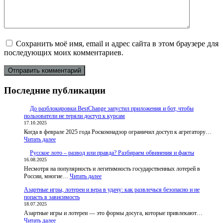
Сохранить моё имя, email и адрес сайта в этом браузере для
последующих моих комментариев.
Последние публикации
До разблокировки BestChange запустил приложения и бот, чтобы
пользователи не теряли доступ к курсам
17.10.2025
Когда в феврале 2025 года Роскомнадзор ограничил доступ к агрегатору…
:
Читать далее
До
Русское лото – развод или правда? Разбираем обвинения и факты
разблокировки
16.08.2025
BestChange
Несмотря на популярность и легитимность государственных лотерей в
запустил
:
России, многие…
приложения
Читать далее
Русское
и
Азартные игры, лотереи и вера в удачу: как развлечься безопасно и не
лото
бот,
попасть в зависимость
–
чтобы
18.07.2025
развод
пользователи
Азартные игры и лотереи — это формы досуга, которые привлекают…
или
не
:
Читать далее
правда?
теряли