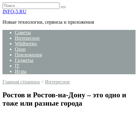
Перейти
Search
к
for:
INFO-5.RU
содержанию
Новые технологии, сервисы и приложения
Советы
Интересное
Wildberries
Ozon
Приложения
Гаджеты
IT
Игры
Главная страница
>
Интересное
Ростов и Ростов-на-Дону – это одно и
тоже или разные города