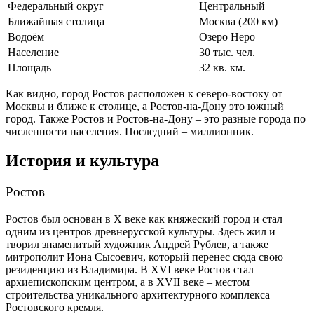
Федеральный округ
Центральный
Ближайшая столица
Москва (200 км)
Водоём
Озеро Неро
Население
30 тыс. чел.
Площадь
32 кв. км.
Как видно, город Ростов расположен к северо-востоку от
Москвы и ближе к столице, а Ростов-на-Дону это южный
город. Также Ростов и Ростов-на-Дону – это разные города по
численности населения. Последний – миллионник.
История и культура
Ростов
Ростов был основан в X веке как княжеский город и стал
одним из центров древнерусской культуры. Здесь жил и
творил знаменитый художник Андрей Рублев, а также
митрополит Иона Сысоевич, который перенес сюда свою
резиденцию из Владимира. В XVI веке Ростов стал
архиепископским центром, а в XVII веке – местом
строительства уникального архитектурного комплекса –
Ростовского кремля.