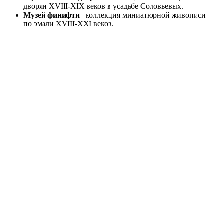
дворян XVIII-XIX веков в усадьбе Соловьевых.
Музей финифти
– коллекция миниатюрной живописи
по эмали XVIII-XXI веков.