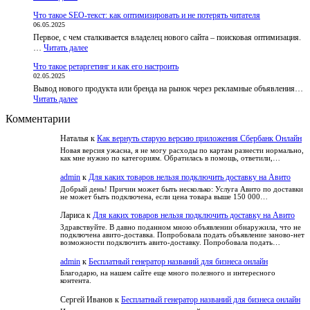
Азартные
Разбираем
доступ
Что такое SEO-текст: как оптимизировать и не потерять читателя
игры,
обвинения
к
06.05.2025
лотереи
и
курсам
Первое, с чем сталкивается владелец нового сайта – поисковая оптимизация.
и
факты
:
…
Читать далее
вера
Что
в
Что такое ретаргетинг и как его настроить
такое
удачу:
02.05.2025
SEO-
как
Вывод нового продукта или бренда на рынок через рекламные объявления…
текст:
развлечься
:
Читать далее
как
безопасно
Что
оптимизировать
и
Комментарии
такое
и
не
ретаргетинг
не
попасть
Наталья
к
Как вернуть старую версию приложения Сбербанк Онлайн
и
потерять
в
как
читателя
Новая версия ужасна, я не могу расходы по картам разнести нормально,
зависимость
как мне нужно по категориям. Обратилась в помощь, ответили,…
его
настроить
admin
к
Для каких товаров нельзя подключить доставку на Авито
Добрый день! Причин может быть несколько: Услуга Авито по доставки
не может быть подключена, если цена товара выше 150 000…
Лариса
к
Для каких товаров нельзя подключить доставку на Авито
Здравствуйте. В давно поданном мною объявлении обнаружила, что не
подключена авито-доставка. Попробовала подать объявление заново-нет
возможности подключить авито-доставку. Попробовала подать…
admin
к
Бесплатный генератор названий для бизнеса онлайн
Благодарю, на нашем сайте еще много полезного и интересного
контента.
Сергей Иванов
к
Бесплатный генератор названий для бизнеса онлайн