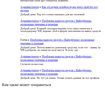
Интересная сатья про генератор названий.
Администратор
к
Как отследить телефон мужа через свой без его
ведома
Добрый день! Рад что статья оказалась для вас полезной.
Администратор
к
Проблемы вывода средств с Вайлдберриз:
возможные причины и решения
Добрый день! В вашей ситуации видимо есть смысл написать в
техподдержку WB, видимо сбой в форме заполнения на вывод средств.
…
Елена
к
Проблемы вывода средств с Вайлдберриз: возможные
причины и решения
Добрый день! Хотела вывести денежные средства, если что - заявку на
WB одобрили, но никак не получается. В поле, где…
Администратор
к
Проблемы вывода средств с Вайлдберриз:
возможные причины и решения
Согласен полностью
Администратор
к
Проблемы вывода средств с Вайлдберриз:
возможные причины и решения
Добрый день. Ну тут уж никак. Только искать данные на тот профиль.
Вам также может понравиться