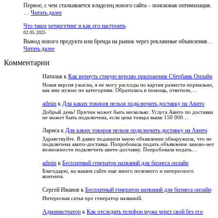
Первое, с чем сталкивается владелец нового сайта – поисковая оптимизация.
и
факты
:
…
Читать далее
вера
Что
в
Что такое ретаргетинг и как его настроить
такое
удачу:
02.05.2025
SEO-
как
Вывод нового продукта или бренда на рынок через рекламные объявления…
текст:
развлечься
:
Читать далее
как
безопасно
Что
оптимизировать
и
Комментарии
такое
и
не
ретаргетинг
не
попасть
Наталья
к
Как вернуть старую версию приложения Сбербанк Онлайн
и
потерять
в
как
читателя
Новая версия ужасна, я не могу расходы по картам разнести нормально,
зависимость
как мне нужно по категориям. Обратилась в помощь, ответили,…
его
настроить
admin
к
Для каких товаров нельзя подключить доставку на Авито
Добрый день! Причин может быть несколько: Услуга Авито по доставки
не может быть подключена, если цена товара выше 150 000…
Лариса
к
Для каких товаров нельзя подключить доставку на Авито
Здравствуйте. В давно поданном мною объявлении обнаружила, что не
подключена авито-доставка. Попробовала подать объявление заново-нет
возможности подключить авито-доставку. Попробовала подать…
admin
к
Бесплатный генератор названий для бизнеса онлайн
Благодарю, на нашем сайте еще много полезного и интересного
контента.
Сергей Иванов
к
Бесплатный генератор названий для бизнеса онлайн
Интересная сатья про генератор названий.
Администратор
к
Как отследить телефон мужа через свой без его