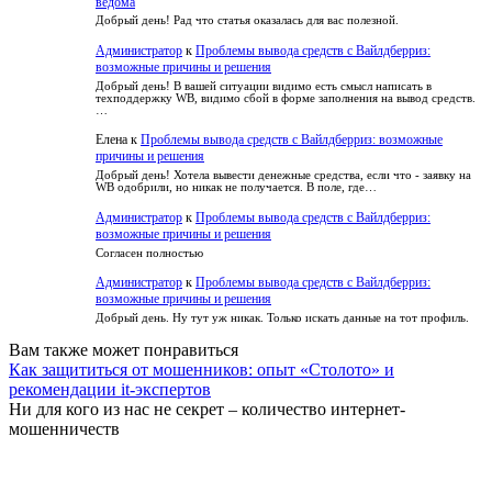
ведома
Добрый день! Рад что статья оказалась для вас полезной.
Администратор
к
Проблемы вывода средств с Вайлдберриз:
возможные причины и решения
Добрый день! В вашей ситуации видимо есть смысл написать в
техподдержку WB, видимо сбой в форме заполнения на вывод средств.
…
Елена
к
Проблемы вывода средств с Вайлдберриз: возможные
причины и решения
Добрый день! Хотела вывести денежные средства, если что - заявку на
WB одобрили, но никак не получается. В поле, где…
Администратор
к
Проблемы вывода средств с Вайлдберриз:
возможные причины и решения
Согласен полностью
Администратор
к
Проблемы вывода средств с Вайлдберриз:
возможные причины и решения
Добрый день. Ну тут уж никак. Только искать данные на тот профиль.
Вам также может понравиться
Как защититься от мошенников: опыт «Столото» и
рекомендации it-экспертов
Ни для кого из нас не секрет – количество интернет-
мошенничеств