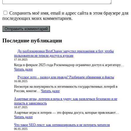
Сохранить моё имя, email и адрес сайта в этом браузере для
последующих моих комментариев.
Последние публикации
До разблокировки BestChange запустил приложения и бот, чтобы
пользователи не теряли доступ к курсам
17.10.2025
Когда в феврале 2025 года Роскомнадзор ограничил доступ к агрегатору…
:
Читать далее
До
Русское лото – развод или правда? Разбираем обвинения и факты
разблокировки
16.08.2025
BestChange
Несмотря на популярность и легитимность государственных лотерей в
запустил
:
России, многие…
приложения
Читать далее
Русское
и
Азартные игры, лотереи и вера в удачу: как развлечься безопасно и не
лото
бот,
попасть в зависимость
–
чтобы
18.07.2025
развод
пользователи
Азартные игры и лотереи — это формы досуга, которые привлекают…
или
не
:
Читать далее
правда?
теряли
Азартные
Разбираем
доступ
Что такое SEO-текст: как оптимизировать и не потерять читателя
игры,
обвинения
к
06.05.2025
лотереи
и
курсам