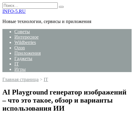
Перейти
Search
к
for:
INFO-5.RU
содержанию
Новые технологии, сервисы и приложения
Советы
Интересное
Wildberries
Ozon
Приложения
Гаджеты
IT
Игры
Главная страница
>
IT
AI Playground генератор изображений
– что это такое, обзор и варианты
использования ИИ