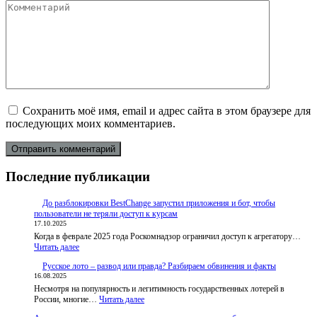
Комментарий
Сохранить моё имя, email и адрес сайта в этом браузере для
последующих моих комментариев.
Последние публикации
До разблокировки BestChange запустил приложения и бот, чтобы
пользователи не теряли доступ к курсам
17.10.2025
Когда в феврале 2025 года Роскомнадзор ограничил доступ к агрегатору…
:
Читать далее
До
Русское лото – развод или правда? Разбираем обвинения и факты
разблокировки
16.08.2025
BestChange
Несмотря на популярность и легитимность государственных лотерей в
запустил
:
России, многие…
приложения
Читать далее
Русское
и