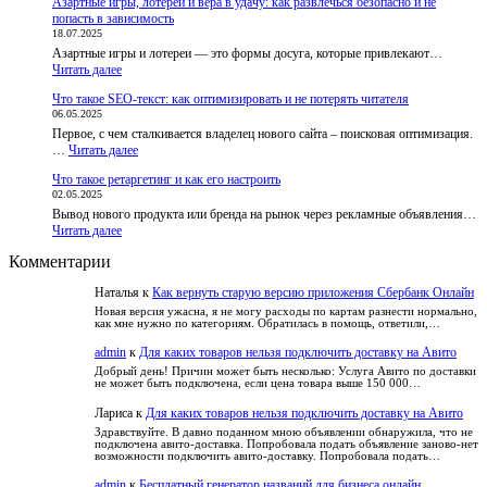
Азартные игры, лотереи и вера в удачу: как развлечься безопасно и не
лото
бот,
попасть в зависимость
–
чтобы
18.07.2025
развод
пользователи
Азартные игры и лотереи — это формы досуга, которые привлекают…
или
не
:
Читать далее
правда?
теряли
Азартные
Разбираем
доступ
Что такое SEO-текст: как оптимизировать и не потерять читателя
игры,
обвинения
к
06.05.2025
лотереи
и
курсам
Первое, с чем сталкивается владелец нового сайта – поисковая оптимизация.
и
факты
:
…
Читать далее
вера
Что
в
Что такое ретаргетинг и как его настроить
такое
удачу:
02.05.2025
SEO-
как
Вывод нового продукта или бренда на рынок через рекламные объявления…
текст:
развлечься
:
Читать далее
как
безопасно
Что
оптимизировать
и
Комментарии
такое
и
не
ретаргетинг
не
попасть
Наталья
к
Как вернуть старую версию приложения Сбербанк Онлайн
и
потерять
в
как
читателя
Новая версия ужасна, я не могу расходы по картам разнести нормально,
зависимость
как мне нужно по категориям. Обратилась в помощь, ответили,…
его
настроить
admin
к
Для каких товаров нельзя подключить доставку на Авито
Добрый день! Причин может быть несколько: Услуга Авито по доставки
не может быть подключена, если цена товара выше 150 000…
Лариса
к
Для каких товаров нельзя подключить доставку на Авито
Здравствуйте. В давно поданном мною объявлении обнаружила, что не
подключена авито-доставка. Попробовала подать объявление заново-нет
возможности подключить авито-доставку. Попробовала подать…
admin
к
Бесплатный генератор названий для бизнеса онлайн