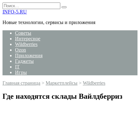
Перейти
Search
к
for:
INFO-5.RU
содержанию
Новые технологии, сервисы и приложения
Советы
Интересное
Wildberries
Ozon
Приложения
Гаджеты
IT
Игры
Главная страница
>
Маркетплейсы
>
Wildberries
Где находятся склады Вайлдберриз