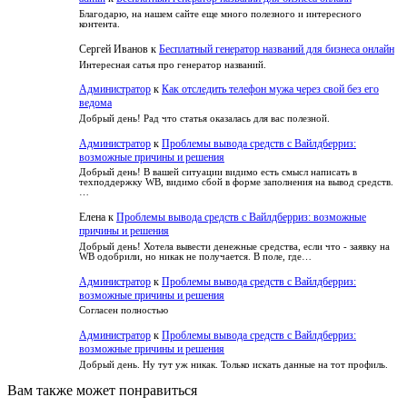
Благодарю, на нашем сайте еще много полезного и интересного
контента.
Сергей Иванов
к
Бесплатный генератор названий для бизнеса онлайн
Интересная сатья про генератор названий.
Администратор
к
Как отследить телефон мужа через свой без его
ведома
Добрый день! Рад что статья оказалась для вас полезной.
Администратор
к
Проблемы вывода средств с Вайлдберриз:
возможные причины и решения
Добрый день! В вашей ситуации видимо есть смысл написать в
техподдержку WB, видимо сбой в форме заполнения на вывод средств.
…
Елена
к
Проблемы вывода средств с Вайлдберриз: возможные
причины и решения
Добрый день! Хотела вывести денежные средства, если что - заявку на
WB одобрили, но никак не получается. В поле, где…
Администратор
к
Проблемы вывода средств с Вайлдберриз:
возможные причины и решения
Согласен полностью
Администратор
к
Проблемы вывода средств с Вайлдберриз:
возможные причины и решения
Добрый день. Ну тут уж никак. Только искать данные на тот профиль.
Вам также может понравиться