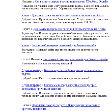
Наталья
к
Как вернуть старую версию приложения Сбербанк Онлайн
и
потерять
в
как
читателя
Новая версия ужасна, я не могу расходы по картам разнести нормально,
зависимость
как мне нужно по категориям. Обратилась в помощь, ответили,…
его
настроить
admin
к
Для каких товаров нельзя подключить доставку на Авито
Добрый день! Причин может быть несколько: Услуга Авито по доставки
не может быть подключена, если цена товара выше 150 000…
Лариса
к
Для каких товаров нельзя подключить доставку на Авито
Здравствуйте. В давно поданном мною объявлении обнаружила, что не
подключена авито-доставка. Попробовала подать объявление заново-нет
возможности подключить авито-доставку. Попробовала подать…
admin
к
Бесплатный генератор названий для бизнеса онлайн
Благодарю, на нашем сайте еще много полезного и интересного
контента.
Сергей Иванов
к
Бесплатный генератор названий для бизнеса онлайн
Интересная сатья про генератор названий.
Администратор
к
Как отследить телефон мужа через свой без его
ведома
Добрый день! Рад что статья оказалась для вас полезной.
Администратор
к
Проблемы вывода средств с Вайлдберриз:
возможные причины и решения
Добрый день! В вашей ситуации видимо есть смысл написать в
техподдержку WB, видимо сбой в форме заполнения на вывод средств.
…
Елена
к
Проблемы вывода средств с Вайлдберриз: возможные
причины и решения