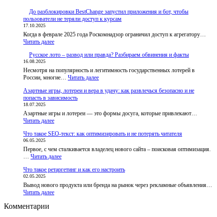
До разблокировки BestChange запустил приложения и бот, чтобы
пользователи не теряли доступ к курсам
17.10.2025
Когда в феврале 2025 года Роскомнадзор ограничил доступ к агрегатору…
:
Читать далее
До
Русское лото – развод или правда? Разбираем обвинения и факты
разблокировки
16.08.2025
BestChange
Несмотря на популярность и легитимность государственных лотерей в
запустил
:
России, многие…
приложения
Читать далее
Русское
и
Азартные игры, лотереи и вера в удачу: как развлечься безопасно и не
лото
бот,
попасть в зависимость
–
чтобы
18.07.2025
развод
пользователи
Азартные игры и лотереи — это формы досуга, которые привлекают…
или
не
:
Читать далее
правда?
теряли
Азартные
Разбираем
доступ
Что такое SEO-текст: как оптимизировать и не потерять читателя
игры,
обвинения
к
06.05.2025
лотереи
и
курсам
Первое, с чем сталкивается владелец нового сайта – поисковая оптимизация.
и
факты
:
…
Читать далее
вера
Что
в
Что такое ретаргетинг и как его настроить
такое
удачу:
02.05.2025
SEO-
как
Вывод нового продукта или бренда на рынок через рекламные объявления…
текст:
развлечься
:
Читать далее
как
безопасно
Что
оптимизировать
и
Комментарии
такое
и
не
ретаргетинг
не
попасть