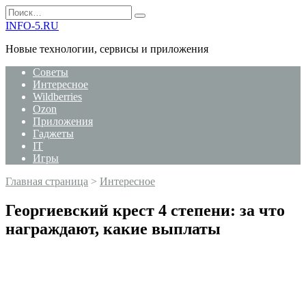
Перейти
Search
к
for:
INFO-5.RU
содержанию
Новые технологии, сервисы и приложения
Советы
Интересное
Wildberries
Ozon
Приложения
Гаджеты
IT
Игры
Главная страница
>
Интересное
Георгиевский крест 4 степени: за что
награждают, какие выплаты