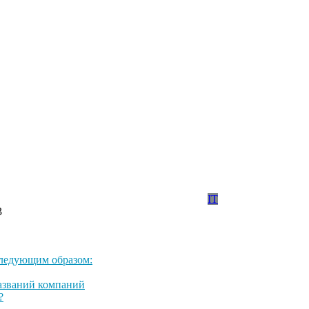
IT
3
следующим образом:
названий компаний
?