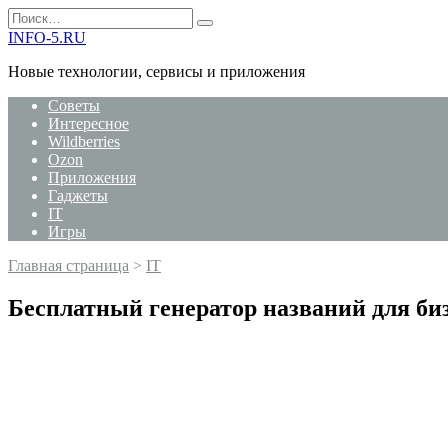
Перейти
Search
к
for:
INFO-5.RU
содержанию
Новые технологии, сервисы и приложения
Советы
Интересное
Wildberries
Ozon
Приложения
Гаджеты
IT
Игры
Главная страница
>
IT
Бесплатный генератор названий для би