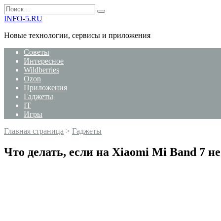
Перейти
Search
к
for:
INFO-5.RU
содержанию
Новые технологии, сервисы и приложения
Советы
Интересное
Wildberries
Ozon
Приложения
Гаджеты
IT
Игры
Главная страница
>
Гаджеты
Что делать, если на Xiaomi Mi Band 7 н