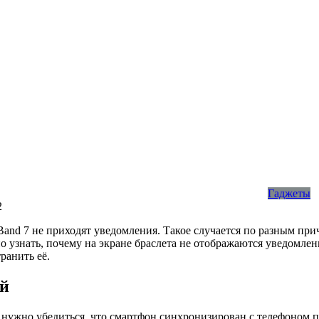
Гаджеты
2
Band 7 не приходят уведомления. Такое случается по разным при
 узнать, почему на экране браслета не отображаются уведомле
ранить её.
ий
нужно убедиться, что смартфон синхронизирован с телефоном по