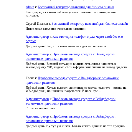
admin
к
Бесплатный генератор названий для бизнеса онлайн
Благодарю, на нашем сайте еще много полезного и интересного
контента.
Сергей Иванов
к
Бесплатный генератор названий для бизнеса онлайн
Интересная сатья про генератор названий.
Администратор
к
Как отследить телефон мужа через свой без его
ведома
Добрый день! Рад что статья оказалась для вас полезной.
Администратор
к
Проблемы вывода средств с Вайлдберриз:
возможные причины и решения
Добрый день! В вашей ситуации видимо есть смысл написать в
техподдержку WB, видимо сбой в форме заполнения на вывод средств.
…
Елена
к
Проблемы вывода средств с Вайлдберриз: возможные
причины и решения
Добрый день! Хотела вывести денежные средства, если что - заявку на
WB одобрили, но никак не получается. В поле, где…
Администратор
к
Проблемы вывода средств с Вайлдберриз:
возможные причины и решения
Согласен полностью
Администратор
к
Проблемы вывода средств с Вайлдберриз:
возможные причины и решения
Добрый день. Ну тут уж никак. Только искать данные на тот профиль.