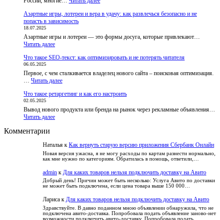
:
России, многие…
приложения
Читать далее
Русское
и
Азартные игры, лотереи и вера в удачу: как развлечься безопасно и не
лото
бот,
попасть в зависимость
–
чтобы
18.07.2025
развод
пользователи
Азартные игры и лотереи — это формы досуга, которые привлекают…
или
не
:
Читать далее
правда?
теряли
Азартные
Разбираем
доступ
Что такое SEO-текст: как оптимизировать и не потерять читателя
игры,
обвинения
к
06.05.2025
лотереи
и
курсам
Первое, с чем сталкивается владелец нового сайта – поисковая оптимизация.
и
факты
:
…
Читать далее
вера
Что
в
Что такое ретаргетинг и как его настроить
такое
удачу:
02.05.2025
SEO-
как
Вывод нового продукта или бренда на рынок через рекламные объявления…
текст:
развлечься
:
Читать далее
как
безопасно
Что
оптимизировать
и
Комментарии
такое
и
не
ретаргетинг
не
попасть
Наталья
к
Как вернуть старую версию приложения Сбербанк Онлайн
и
потерять
в
как
читателя
Новая версия ужасна, я не могу расходы по картам разнести нормально,
зависимость
как мне нужно по категориям. Обратилась в помощь, ответили,…
его
настроить
admin
к
Для каких товаров нельзя подключить доставку на Авито
Добрый день! Причин может быть несколько: Услуга Авито по доставки
не может быть подключена, если цена товара выше 150 000…
Лариса
к
Для каких товаров нельзя подключить доставку на Авито
Здравствуйте. В давно поданном мною объявлении обнаружила, что не
подключена авито-доставка. Попробовала подать объявление заново-нет
возможности подключить авито-доставку. Попробовала подать…