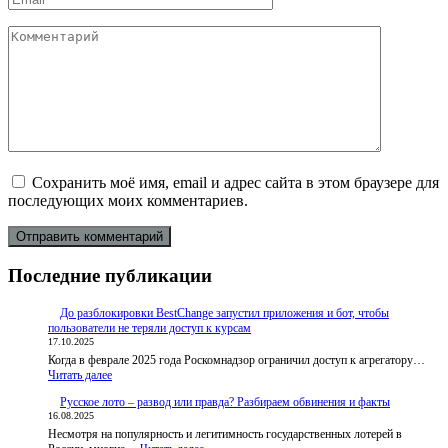
*
Комментарий
Сохранить моё имя, email и адрес сайта в этом браузере для
последующих моих комментариев.
Последние публикации
До разблокировки BestChange запустил приложения и бот, чтобы
пользователи не теряли доступ к курсам
17.10.2025
Когда в феврале 2025 года Роскомнадзор ограничил доступ к агрегатору…
:
Читать далее
До
Русское лото – развод или правда? Разбираем обвинения и факты
разблокировки
16.08.2025
BestChange
Несмотря на популярность и легитимность государственных лотерей в
запустил