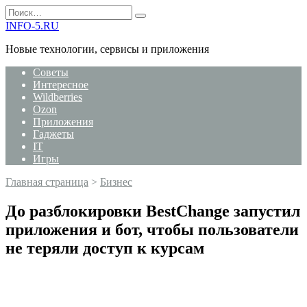
Перейти
Search
к
for:
INFO-5.RU
содержанию
Новые технологии, сервисы и приложения
Советы
Интересное
Wildberries
Ozon
Приложения
Гаджеты
IT
Игры
Главная страница
>
Бизнес
До разблокировки BestChange запустил
приложения и бот, чтобы пользователи
не теряли доступ к курсам