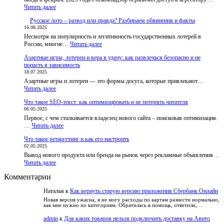
:
Читать далее
До
Русское лото – развод или правда? Разбираем обвинения и факты
разблокировки
16.08.2025
BestChange
Несмотря на популярность и легитимность государственных лотерей в
запустил
:
России, многие…
приложения
Читать далее
Русское
и
Азартные игры, лотереи и вера в удачу: как развлечься безопасно и не
лото
бот,
попасть в зависимость
–
чтобы
18.07.2025
развод
пользователи
Азартные игры и лотереи — это формы досуга, которые привлекают…
или
не
:
Читать далее
правда?
теряли
Азартные
Разбираем
доступ
Что такое SEO-текст: как оптимизировать и не потерять читателя
игры,
обвинения
к
06.05.2025
лотереи
и
курсам
Первое, с чем сталкивается владелец нового сайта – поисковая оптимизация.
и
факты
:
…
Читать далее
вера
Что
в
Что такое ретаргетинг и как его настроить
такое
удачу:
02.05.2025
SEO-
как
Вывод нового продукта или бренда на рынок через рекламные объявления…
текст:
развлечься
:
Читать далее
как
безопасно
Что
оптимизировать
и
Комментарии
такое
и
не
ретаргетинг
не
попасть
Наталья
к
Как вернуть старую версию приложения Сбербанк Онлайн
и
потерять
в
как
читателя
Новая версия ужасна, я не могу расходы по картам разнести нормально,
зависимость
как мне нужно по категориям. Обратилась в помощь, ответили,…
его
настроить
admin
к
Для каких товаров нельзя подключить доставку на Авито