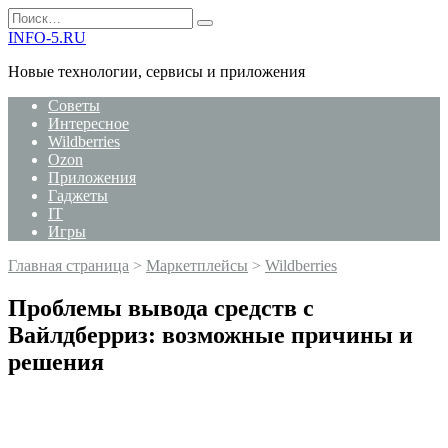
Перейти
Search
к
for:
INFO-5.RU
содержанию
Новые технологии, сервисы и приложения
Советы
Интересное
Wildberries
Ozon
Приложения
Гаджеты
IT
Игры
Главная страница
>
Маркетплейсы
>
Wildberries
Проблемы вывода средств с
Вайлдберриз: возможные причины и
решения