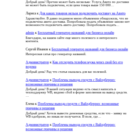
Добрый день! Причин может быть несколько: Услуга Авито по доставки
не может быть подключена, если цена товара выше 150 000…
Лариса
к
Для каких товаров нельзя подключить доставку на Авито
Здравствуйте. В давно поданном мною объявлении обнаружила, что не
подключена авито-доставка. Попробовала подать объявление заново-нет
возможности подключить авито-доставку. Попробовала подать…
admin
к
Бесплатный генератор названий для бизнеса онлайн
Благодарю, на нашем сайте еще много полезного и интересного
контента.
Сергей Иванов
к
Бесплатный генератор названий для бизнеса онлайн
Интересная сатья про генератор названий.
Администратор
к
Как отследить телефон мужа через свой без его
ведома
Добрый день! Рад что статья оказалась для вас полезной.
Администратор
к
Проблемы вывода средств с Вайлдберриз:
возможные причины и решения
Добрый день! В вашей ситуации видимо есть смысл написать в
техподдержку WB, видимо сбой в форме заполнения на вывод средств.
…
Елена
к
Проблемы вывода средств с Вайлдберриз: возможные
причины и решения
Добрый день! Хотела вывести денежные средства, если что - заявку на
WB одобрили, но никак не получается. В поле, где…
Администратор
к
Проблемы вывода средств с Вайлдберриз:
возможные причины и решения