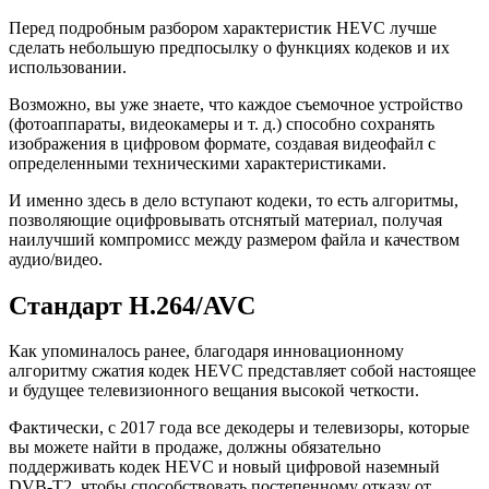
Перед подробным разбором характеристик HEVC лучше
сделать небольшую предпосылку о функциях кодеков и их
использовании.
Возможно, вы уже знаете, что каждое съемочное устройство
(фотоаппараты, видеокамеры и т. д.) способно сохранять
изображения в цифровом формате, создавая видеофайл с
определенными техническими характеристиками.
И именно здесь в дело вступают кодеки, то есть алгоритмы,
позволяющие оцифровывать отснятый материал, получая
наилучший компромисс между размером файла и качеством
аудио/видео.
Стандарт H.264/AVC
Как упоминалось ранее, благодаря инновационному
алгоритму сжатия кодек HEVC представляет собой настоящее
и будущее телевизионного вещания высокой четкости.
Фактически, с 2017 года все декодеры и телевизоры, которые
вы можете найти в продаже, должны обязательно
поддерживать кодек HEVC и новый цифровой наземный
DVB-T2, чтобы способствовать постепенному отказу от