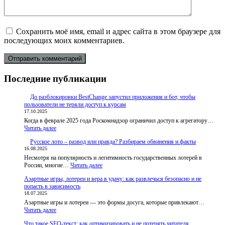
Сохранить моё имя, email и адрес сайта в этом браузере для
последующих моих комментариев.
Последние публикации
До разблокировки BestChange запустил приложения и бот, чтобы
пользователи не теряли доступ к курсам
17.10.2025
Когда в феврале 2025 года Роскомнадзор ограничил доступ к агрегатору…
:
Читать далее
До
Русское лото – развод или правда? Разбираем обвинения и факты
разблокировки
16.08.2025
BestChange
Несмотря на популярность и легитимность государственных лотерей в
запустил
:
России, многие…
приложения
Читать далее
Русское
и
Азартные игры, лотереи и вера в удачу: как развлечься безопасно и не
лото
бот,
попасть в зависимость
–
чтобы
18.07.2025
развод
пользователи
Азартные игры и лотереи — это формы досуга, которые привлекают…
или
не
:
Читать далее
правда?
теряли
Азартные
Разбираем
доступ
Что такое SEO-текст: как оптимизировать и не потерять читателя
игры,