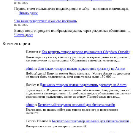
обвинения
к
06.05.2025
лотереи
и
курсам
Первое, с чем сталкивается владелец нового сайта – поисковая оптимизация.
и
факты
:
…
Читать далее
вера
Что
в
Что такое ретаргетинг и как его настроить
такое
удачу:
02.05.2025
SEO-
как
Вывод нового продукта или бренда на рынок через рекламные объявления…
текст:
развлечься
:
Читать далее
как
безопасно
Что
оптимизировать
и
Комментарии
такое
и
не
ретаргетинг
не
попасть
Наталья
к
Как вернуть старую версию приложения Сбербанк Онлайн
и
потерять
в
как
читателя
Новая версия ужасна, я не могу расходы по картам разнести нормально,
зависимость
как мне нужно по категориям. Обратилась в помощь, ответили,…
его
настроить
admin
к
Для каких товаров нельзя подключить доставку на Авито
Добрый день! Причин может быть несколько: Услуга Авито по доставки
не может быть подключена, если цена товара выше 150 000…
Лариса
к
Для каких товаров нельзя подключить доставку на Авито
Здравствуйте. В давно поданном мною объявлении обнаружила, что не
подключена авито-доставка. Попробовала подать объявление заново-нет
возможности подключить авито-доставку. Попробовала подать…
admin
к
Бесплатный генератор названий для бизнеса онлайн
Благодарю, на нашем сайте еще много полезного и интересного
контента.
Сергей Иванов
к
Бесплатный генератор названий для бизнеса онлайн
Интересная сатья про генератор названий.