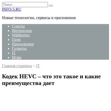
Перейти
Search
к
for:
INFO-5.RU
содержанию
Новые технологии, сервисы и приложения
Советы
Интересное
Wildberries
Ozon
Приложения
Гаджеты
IT
Игры
Главная страница
>
IT
Кодек HEVC – что это такое и какие
преимущества дает