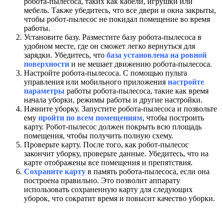
робота-пылесоса, таких как кабели, игрушки или
мебель. Также убедитесь, что все двери и окна закрыты,
чтобы робот-пылесос не покидал помещение во время
работы.
Установите базу. Разместите базу робота-пылесоса в
удобном месте, где он сможет легко вернуться для
зарядки. Убедитесь, что
база установлена на ровной
поверхности
и не мешает движению робота-пылесоса.
Настройте робота-пылесоса. С помощью пульта
управления или мобильного приложения
настройте
параметры
работы робота-пылесоса, такие как время
начала уборки, режимы работы и другие настройки.
Начните уборку. Запустите робота-пылесоса и позвольте
ему
пройти по всем помещениям
, чтобы построить
карту. Робот-пылесос должен покрыть всю площадь
помещения, чтобы получить полную схему.
Проверьте карту. После того, как робот-пылесос
закончит уборку, проверьте данные. Убедитесь, что на
карте отображены все помещения и препятствия.
Сохраните карту
в память робота-пылесоса, если она
построена правильно. Это позволит аппарату
использовать сохраненную карту для следующих
уборок, что сократит время и повысит качество уборки.