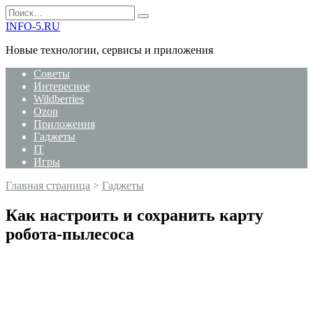
Перейти
Search
к
for:
INFO-5.RU
содержанию
Новые технологии, сервисы и приложения
Советы
Интересное
Wildberries
Ozon
Приложения
Гаджеты
IT
Игры
Главная страница
>
Гаджеты
Как настроить и сохранить карту
робота-пылесоса