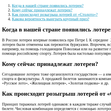
Когда в нашей стране появились лотереи?
Кому сейчас принадлежат лотереи?
Как происходит розыгрыш лотерей от «Столото»?
Какова вероятность выиграть крупный приз?
Когда в нашей стране появились лотер
В России лотереи впервые появились при Петре I. К середине 
лотереи были отменены как пережиток буржуазии. Впрочем, вс
например, на помощь голодающим Поволжья или на развитие пр
помощи российскому спорту. Лотерея была настолько популярн
Кому сейчас принадлежат лотереи?
Сегодняшние лотереи тоже организуются государством — а име
спорта и физкультуры. А продажей билетов занимаются компан
«Русское лото», «Жилищная лотерея», «Золотая подкова» и др.
Как происходит розыгрыш лотерей от «
Принцип тиражных лотерей одинаков: в каждом тираже случай
билете. Числовая комбинация определяется с помощью лототрон