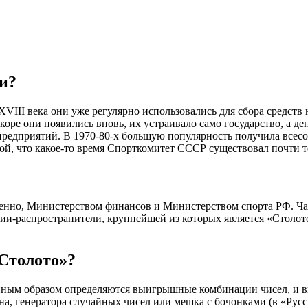
еи?
XVIII века они уже регулярно использовались для сбора средств
коре они появились вновь, их устраивало само государство, а 
едприятий. В 1970-80-х большую популярность получила всесою
ой, что какое-то время Спорткомитет СССР существовал почти т
нно, Министерством финансов и Министерством спорта РФ. Част
ии-распространители, крупнейшей из которых является «Столото
Столото»?
ным образом определяются выигрышные комбинации чисел, и вы
а, генератора случайных чисел или мешка с бочонками (в «Русс