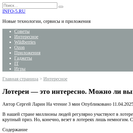
Перейти
Search
к
for:
INFO-5.RU
содержанию
Новые технологии, сервисы и приложения
Советы
Интересное
Wildberries
Ozon
Приложения
Гаджеты
IT
Игры
Главная страница
>
Интересное
Лотереи — это интересно. Можно ли вы
Автор
Сергей Ларин
На чтение
3 мин
Опубликовано
11.04.202
В нашей стране миллионы людей регулярно участвуют в лотерея
крупный приз. Но, конечно, везет в лотереях лишь немногим. 
Содержание