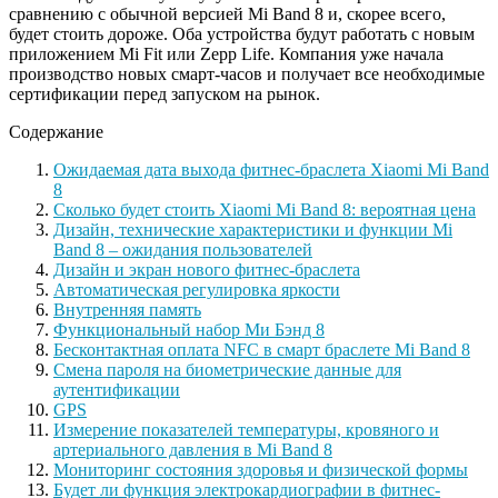
сравнению с обычной версией Mi Band 8 и, скорее всего,
будет стоить дороже. Оба устройства будут работать с новым
приложением Mi Fit или Zepp Life. Компания уже начала
производство новых смарт-часов и получает все необходимые
сертификации перед запуском на рынок.
Содержание
Ожидаемая дата выхода фитнес-браслета Xiaomi Mi Band
8
Сколько будет стоить Xiaomi Mi Band 8: вероятная цена
Дизайн, технические характеристики и функции Mi
Band 8 – ожидания пользователей
Дизайн и экран нового фитнес-браслета
Автоматическая регулировка яркости
Внутренняя память
Функциональный набор Ми Бэнд 8
Бесконтактная оплата NFC в смарт браслете Mi Band 8
Смена пароля на биометрические данные для
аутентификации
GPS
Измерение показателей температуры, кровяного и
артериального давления в Mi Band 8
Мониторинг состояния здоровья и физической формы
Будет ли функция электрокардиографии в фитнес-