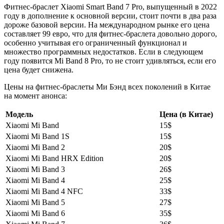
Фитнес-браслет Xiaomi Smart Band 7 Pro, выпущенный в 2022
году в дополнение к основной версии, стоит почти в два раза
дороже базовой версии. На международном рынке его цена
составляет 99 евро, что для фитнес-браслета довольно дорого,
особенно учитывая его ограниченный функционал и
множество программных недостатков. Если в следующем
году появится Mi Band 8 Pro, то не стоит удивляться, если его
цена будет снижена.
Цены на фитнес-браслеты Ми Бэнд всех поколений в Китае
на момент анонса:
Модель
Цена (в Китае)
Xiaomi Mi Band
15$
Xiaomi Mi Band 1S
15$
Xiaomi Mi Band 2
20$
Xiaomi Mi Band HRX Edition
20$
Xiaomi Mi Band 3
26$
Xiaomi Mi Band 4
25$
Xiaomi Mi Band 4 NFC
33$
Xiaomi Mi Band 5
27$
Xiaomi Mi Band 6
35$