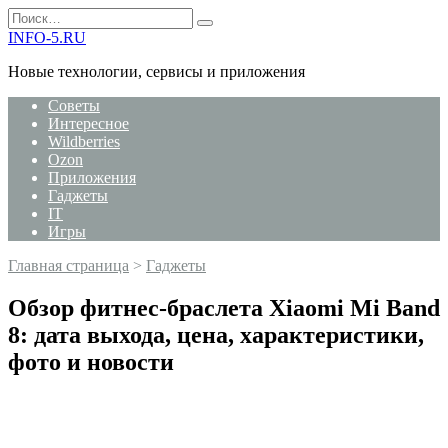
Перейти
Search
к
for:
INFO-5.RU
содержанию
Новые технологии, сервисы и приложения
Советы
Интересное
Wildberries
Ozon
Приложения
Гаджеты
IT
Игры
Главная страница
>
Гаджеты
Обзор фитнес-браслета Xiaomi Mi Band
8: дата выхода, цена, характеристики,
фото и новости