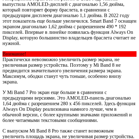
выпустила AMOLED-дисплей с диагональю 1,56 дюйма,
который повторяет форму браслета, в сравнении с
предыдущим дисплеем диагональю 1,1 дюйма. В 2022 году
этот показатель еще больше увеличился. Smart Band 7 оснащен
экраном диагональю 1,62 дюйма с разрешением 490 * 192
пикселей. Впервые в линейке появилась функция Always On
Display, которую большинство владельцев браслета считает не
нужной.
Внимание!
Практически невозможно увеличить размер экрана, не
увеличивая размер устройства. Поэтому у Mi Band 8 не
предвидится значительного увеличения размера экрана.
Максимум, ободки станут чуть тоньше, особенно внизу
экрана.
У Mi Band 7 Pro экран еще больше в сравнении с
предыдущими версиями. Это AMOLED-панель диагональю
1,64 дюйма с разрешением 280 x 456 пикселей. Здесь функция
Always On Display реализована намного лучше, чем в
обычной версии, с более крупными значками приложений и
более читаемыми текстовыми сообщениями.
С выпуском Mi Band 8 Pro также станет возможным
увеличить площадь экрана, не увеличивая размер устройства.