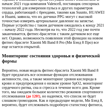
начале 2021 года компания Valencell, поставщик сенсорных
технологий для измерения пульса и других параметров
сердца, работающий с брендами, такими как Suunto, HUAWEI
и Huami, заявила, что их датчики PPG могут с высокой
точностью измерять артериальное давление на запястье.
Первые устройства с таким датчиком ожидались к концу 2021
– началу 2022 года. Несмотря на то, что 2022 год уже почти
заканчивается, фитнес-браслетов с таким датчиком все еще
нет. Однако, возможность появления этой функции на новом
фитнес-браслете Xiaomi Mi Band 8 Pro (Ми Бэнд 8 Про) все
еще остается открытой.
Мониторинг состояния здоровья и физической
формы
Вероятно, новая модель фитнес-браслета Xiaomi Mi Band 8
будет предлагать все основные функции отслеживания
активности, сна, а также мониторинг уровня кислорода в
крови и предупреждения о низком уровне SpO2, мониторинг
сердечного ритма, сна и стресса в течение всего дня. Кроме
того, мы ожидаем большое количество режимов спортивного
отслеживания
(до 120!)
, но надеемся, что список не будет
слишком громоздким. Как и предыдущие модели, Ми Бэнд 8,
вероятно, будет отслеживать подробную статистику фитнеса,