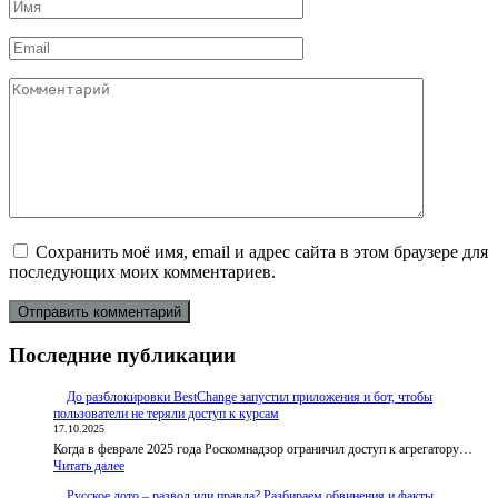
Имя
*
Email
*
Комментарий
Сохранить моё имя, email и адрес сайта в этом браузере для
последующих моих комментариев.
Последние публикации
До разблокировки BestChange запустил приложения и бот, чтобы
пользователи не теряли доступ к курсам
17.10.2025
Когда в феврале 2025 года Роскомнадзор ограничил доступ к агрегатору…
:
Читать далее
До
Русское лото – развод или правда? Разбираем обвинения и факты
разблокировки