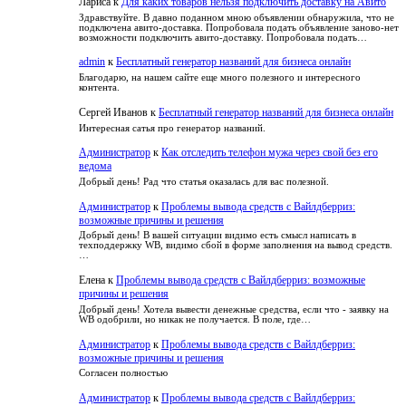
Лариса
к
Для каких товаров нельзя подключить доставку на Авито
Здравствуйте. В давно поданном мною объявлении обнаружила, что не
подключена авито-доставка. Попробовала подать объявление заново-нет
возможности подключить авито-доставку. Попробовала подать…
admin
к
Бесплатный генератор названий для бизнеса онлайн
Благодарю, на нашем сайте еще много полезного и интересного
контента.
Сергей Иванов
к
Бесплатный генератор названий для бизнеса онлайн
Интересная сатья про генератор названий.
Администратор
к
Как отследить телефон мужа через свой без его
ведома
Добрый день! Рад что статья оказалась для вас полезной.
Администратор
к
Проблемы вывода средств с Вайлдберриз:
возможные причины и решения
Добрый день! В вашей ситуации видимо есть смысл написать в
техподдержку WB, видимо сбой в форме заполнения на вывод средств.
…
Елена
к
Проблемы вывода средств с Вайлдберриз: возможные
причины и решения
Добрый день! Хотела вывести денежные средства, если что - заявку на
WB одобрили, но никак не получается. В поле, где…
Администратор
к
Проблемы вывода средств с Вайлдберриз:
возможные причины и решения
Согласен полностью
Администратор
к
Проблемы вывода средств с Вайлдберриз: