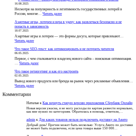
16.08.2025
BestChange
Несмотря на популярность и легитимность государственных лотерей в
запустил
:
России, многие…
приложения
Читать далее
Русское
и
Азартные игры, лотереи и вера в удачу: как развлечься безопасно и не
лото
бот,
попасть в зависимость
–
чтобы
18.07.2025
развод
пользователи
Азартные игры и лотереи — это формы досуга, которые привлекают…
или
не
:
Читать далее
правда?
теряли
Азартные
Разбираем
доступ
Что такое SEO-текст: как оптимизировать и не потерять читателя
игры,
обвинения
к
06.05.2025
лотереи
и
курсам
Первое, с чем сталкивается владелец нового сайта – поисковая оптимизация.
и
факты
:
…
Читать далее
вера
Что
в
Что такое ретаргетинг и как его настроить
такое
удачу:
02.05.2025
SEO-
как
Вывод нового продукта или бренда на рынок через рекламные объявления…
текст:
развлечься
:
Читать далее
как
безопасно
Что
оптимизировать
и
Комментарии
такое
и
не
ретаргетинг
не
попасть
Наталья
к
Как вернуть старую версию приложения Сбербанк Онлайн
и
потерять
в
как
читателя
Новая версия ужасна, я не могу расходы по картам разнести нормально,
зависимость
как мне нужно по категориям. Обратилась в помощь, ответили,…
его
настроить
admin
к
Для каких товаров нельзя подключить доставку на Авито
Добрый день! Причин может быть несколько: Услуга Авито по доставки
не может быть подключена, если цена товара выше 150 000…