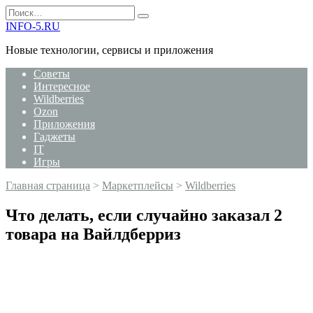
Перейти
Search
к
for:
INFO-5.RU
содержанию
Новые технологии, сервисы и приложения
Советы
Интересное
Wildberries
Ozon
Приложения
Гаджеты
IT
Игры
Главная страница
>
Маркетплейсы
>
Wildberries
Что делать, если случайно заказал 2
товара на Вайлдберриз