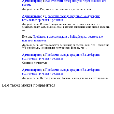
Администратор
к
Как отследить телефон мужа через свой без его
ведома
Добрый день! Рад что статья оказалась для вас полезной.
Администратор
к
Проблемы вывода средств с Вайлдберриз:
возможные причины и решения
Добрый день! В вашей ситуации видимо есть смысл написать в
техподдержку WB, видимо сбой в форме заполнения на вывод средств.
…
Елена
к
Проблемы вывода средств с Вайлдберриз: возможные
причины и решения
Добрый день! Хотела вывести денежные средства, если что - заявку на
WB одобрили, но никак не получается. В поле, где…
Администратор
к
Проблемы вывода средств с Вайлдберриз:
возможные причины и решения
Согласен полностью
Администратор
к
Проблемы вывода средств с Вайлдберриз:
возможные причины и решения
Добрый день. Ну тут уж никак. Только искать данные на тот профиль.
Вам также может понравиться