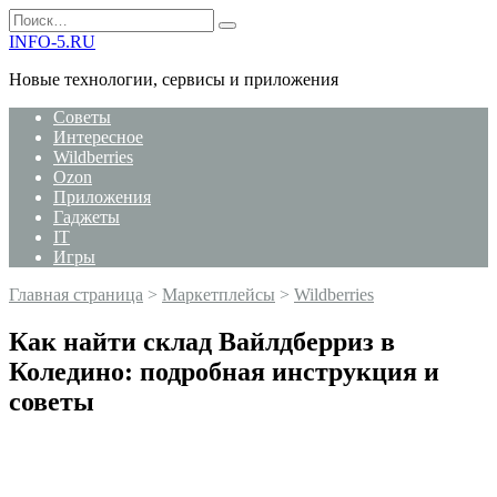
Перейти
Search
к
for:
INFO-5.RU
содержанию
Новые технологии, сервисы и приложения
Советы
Интересное
Wildberries
Ozon
Приложения
Гаджеты
IT
Игры
Главная страница
>
Маркетплейсы
>
Wildberries
Как найти склад Вайлдберриз в
Коледино: подробная инструкция и
советы