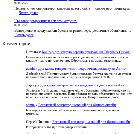
06.05.2025
лотереи
и
курсам
Первое, с чем сталкивается владелец нового сайта – поисковая оптимизация.
и
факты
:
…
Читать далее
вера
Что
в
Что такое ретаргетинг и как его настроить
такое
удачу:
02.05.2025
SEO-
как
Вывод нового продукта или бренда на рынок через рекламные объявления…
текст:
развлечься
:
Читать далее
как
безопасно
Что
оптимизировать
и
Комментарии
такое
и
не
ретаргетинг
не
попасть
Наталья
к
Как вернуть старую версию приложения Сбербанк Онлайн
и
потерять
в
как
читателя
Новая версия ужасна, я не могу расходы по картам разнести нормально,
зависимость
как мне нужно по категориям. Обратилась в помощь, ответили,…
его
настроить
admin
к
Для каких товаров нельзя подключить доставку на Авито
Добрый день! Причин может быть несколько: Услуга Авито по доставки
не может быть подключена, если цена товара выше 150 000…
Лариса
к
Для каких товаров нельзя подключить доставку на Авито
Здравствуйте. В давно поданном мною объявлении обнаружила, что не
подключена авито-доставка. Попробовала подать объявление заново-нет
возможности подключить авито-доставку. Попробовала подать…
admin
к
Бесплатный генератор названий для бизнеса онлайн
Благодарю, на нашем сайте еще много полезного и интересного
контента.
Сергей Иванов
к
Бесплатный генератор названий для бизнеса онлайн
Интересная сатья про генератор названий.