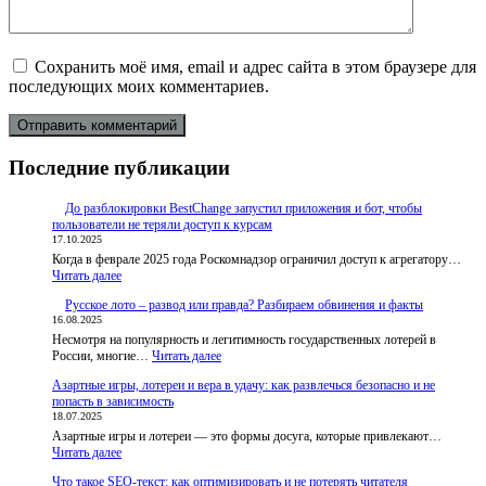
Сохранить моё имя, email и адрес сайта в этом браузере для
последующих моих комментариев.
Последние публикации
До разблокировки BestChange запустил приложения и бот, чтобы
пользователи не теряли доступ к курсам
17.10.2025
Когда в феврале 2025 года Роскомнадзор ограничил доступ к агрегатору…
:
Читать далее
До
Русское лото – развод или правда? Разбираем обвинения и факты
разблокировки
16.08.2025
BestChange
Несмотря на популярность и легитимность государственных лотерей в
запустил
:
России, многие…
приложения
Читать далее
Русское
и
Азартные игры, лотереи и вера в удачу: как развлечься безопасно и не
лото
бот,
попасть в зависимость
–
чтобы
18.07.2025
развод
пользователи
Азартные игры и лотереи — это формы досуга, которые привлекают…
или
не
:
Читать далее
правда?
теряли
Азартные
Разбираем
доступ
Что такое SEO-текст: как оптимизировать и не потерять читателя
игры,
обвинения
к