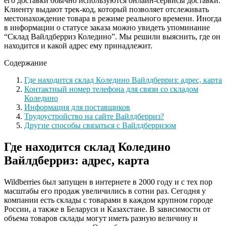
его доставки обычно используются онлайн-сервисы доставки.
Клиенту выдают трек-код, который позволяет отслеживать
местонахождение товара в режиме реального времени. Иногда
в информации о статусе заказа можно увидеть упоминание
“Склад Вайлдберриз Коледино”. Мы решили выяснить, где он
находится и какой адрес ему принадлежит.
Содержание
Где находится склад Коледино Вайлдберриз: адрес, карта
Контактный номер телефона для связи со складом
Коледино
Информация для поставщиков
Трудоустройство на сайте Вайлдберриз?
Другие способы связаться с Вайлдберризом
Где находится склад Коледино
Вайлдберриз: адрес, карта
Wildberries был запущен в интернете в 2000 году и с тех пор
масштабы его продаж увеличились в сотни раз. Сегодня у
компании есть склады с товарами в каждом крупном городе
России, а также в Беларуси и Казахстане. В зависимости от
объема товаров склады могут иметь разную величину и