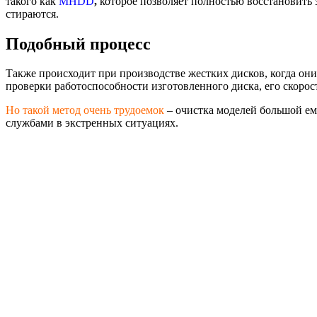
такого как
MHDD
,
которое позволяет полностью восстановить з
стираются.
Подобный процесс
Также происходит при производстве жестких дисков, когда они
проверки работоспособности изготовленного диска, его скоро
Но такой метод очень трудоемок
– очистка моделей большой ем
службами в экстренных ситуациях.