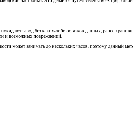
аводские настройки. Это делается путем замены всех цифр двоич
 покидают завод без каких-либо остатков данных, ранее хранив
сти и возможных повреждений.
кости может занимать до нескольких часов, поэтому данный мет