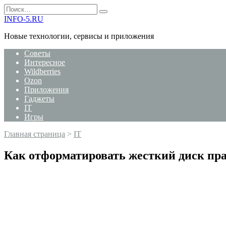
Перейти
Search
к
for:
INFO-5.RU
содержанию
Новые технологии, сервисы и приложения
Советы
Интересное
Wildberries
Ozon
Приложения
Гаджеты
IT
Игры
Главная страница
>
IT
Как отформатировать жесткий диск пр