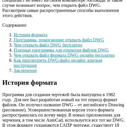
специалист не имеет на своем компьютере Автокада. В таком
случае возникает вопрос,
чем открыть файл DWG
.
Рассмотрим самые распространенные способы выполнения
этого действия.
Содержание
История формата
Программы, помогающие открыть файл DWG
Чем открыть файл DWG бесплатно
Платные программы для открытия файлов DWG
Чем открыть файл формата DWG онлайн бесплатно
Как просмотреть DWG-файл онлайн: краткая
инструкция
Заключение
История формата
Программа для создания чертежей была выпущена в 1982
году. Для нее был разработан новый на тот период формат
файлов. Он получил название DWG – от английского Drawing
(рисование). Усовершенствованная версия этого формата
распространилась по всему миру. В новых приложениях для
черчения, в том числе AutoCad, используется все тот же DWG.
В этом формате сохраняются САПР чертежи, существует 18