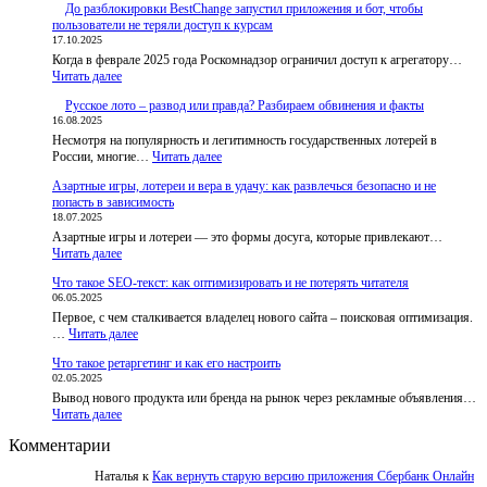
До разблокировки BestChange запустил приложения и бот, чтобы
пользователи не теряли доступ к курсам
17.10.2025
Когда в феврале 2025 года Роскомнадзор ограничил доступ к агрегатору…
:
Читать далее
До
Русское лото – развод или правда? Разбираем обвинения и факты
разблокировки
16.08.2025
BestChange
Несмотря на популярность и легитимность государственных лотерей в
запустил
:
России, многие…
приложения
Читать далее
Русское
и
Азартные игры, лотереи и вера в удачу: как развлечься безопасно и не
лото
бот,
попасть в зависимость
–
чтобы
18.07.2025
развод
пользователи
Азартные игры и лотереи — это формы досуга, которые привлекают…
или
не
:
Читать далее
правда?
теряли
Азартные
Разбираем
доступ
Что такое SEO-текст: как оптимизировать и не потерять читателя
игры,
обвинения
к
06.05.2025
лотереи
и
курсам
Первое, с чем сталкивается владелец нового сайта – поисковая оптимизация.
и
факты
:
…
Читать далее
вера
Что
в
Что такое ретаргетинг и как его настроить
такое
удачу:
02.05.2025
SEO-
как
Вывод нового продукта или бренда на рынок через рекламные объявления…
текст:
развлечься
:
Читать далее
как
безопасно
Что
оптимизировать
и
Комментарии
такое
и
не
ретаргетинг
не
попасть
Наталья
к
Как вернуть старую версию приложения Сбербанк Онлайн
и
потерять
в