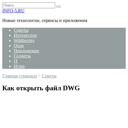
Перейти
Search
к
for:
INFO-5.RU
содержанию
Новые технологии, сервисы и приложения
Советы
Интересное
Wildberries
Ozon
Приложения
Гаджеты
IT
Игры
Главная страница
>
Советы
Как открыть файл DWG