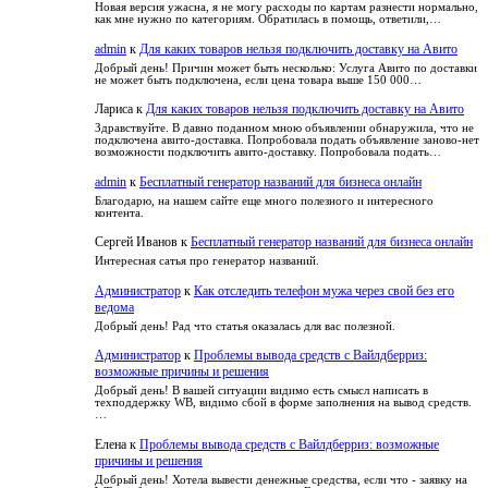
как
читателя
Новая версия ужасна, я не могу расходы по картам разнести нормально,
зависимость
как мне нужно по категориям. Обратилась в помощь, ответили,…
его
настроить
admin
к
Для каких товаров нельзя подключить доставку на Авито
Добрый день! Причин может быть несколько: Услуга Авито по доставки
не может быть подключена, если цена товара выше 150 000…
Лариса
к
Для каких товаров нельзя подключить доставку на Авито
Здравствуйте. В давно поданном мною объявлении обнаружила, что не
подключена авито-доставка. Попробовала подать объявление заново-нет
возможности подключить авито-доставку. Попробовала подать…
admin
к
Бесплатный генератор названий для бизнеса онлайн
Благодарю, на нашем сайте еще много полезного и интересного
контента.
Сергей Иванов
к
Бесплатный генератор названий для бизнеса онлайн
Интересная сатья про генератор названий.
Администратор
к
Как отследить телефон мужа через свой без его
ведома
Добрый день! Рад что статья оказалась для вас полезной.
Администратор
к
Проблемы вывода средств с Вайлдберриз:
возможные причины и решения
Добрый день! В вашей ситуации видимо есть смысл написать в
техподдержку WB, видимо сбой в форме заполнения на вывод средств.
…
Елена
к
Проблемы вывода средств с Вайлдберриз: возможные
причины и решения
Добрый день! Хотела вывести денежные средства, если что - заявку на