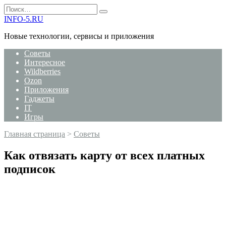
Перейти
Search
к
for:
INFO-5.RU
содержанию
Новые технологии, сервисы и приложения
Советы
Интересное
Wildberries
Ozon
Приложения
Гаджеты
IT
Игры
Главная страница
>
Советы
Как отвязать карту от всех платных
подписок