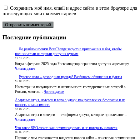
Сохранить моё имя, email и адрес сайта в этом браузере для
последующих моих комментариев.
Последние публикации
До разблокировки BestChange запустил приложения и бот, чтобы
пользователи не теряли доступ к курсам
17.10.2025
Когда в феврале 2025 года Роскомнадзор ограничил доступ к агрегатору…
:
Читать далее
До
Русское лото – развод или правда? Разбираем обвинения и факты
разблокировки
16.08.2025
BestChange
Несмотря на популярность и легитимность государственных лотерей в
запустил
:
России, многие…
приложения
Читать далее
Русское
и
Азартные игры, лотереи и вера в удачу: как развлечься безопасно и не
лото
бот,
попасть в зависимость
–
чтобы
18.07.2025
развод
пользователи
Азартные игры и лотереи — это формы досуга, которые привлекают…
или
не
:
Читать далее
правда?
теряли
Азартные
Разбираем
доступ
Что такое SEO-текст: как оптимизировать и не потерять читателя
игры,
обвинения
к
06.05.2025
лотереи
и
курсам
Первое, с чем сталкивается владелец нового сайта – поисковая оптимизация.
и
факты