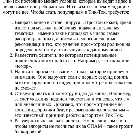
Тик-Ток постоянно меняет условия, которые выводят видео в
число самых востребованных. Но оказаться в рекомендациях
могут не все. Чтобы стать популярным в Тик-Ток, требуется:
Выбрать видео в стиле «вируса». Простой сюжет, яркая
известная музыка, необычная подача и актуальная
тематика – именно такие попадают в число самых
распространенных, а потом – в многочисленные
рекомендации тех, кто увлечен просмотром роликов на
определенную тему, относящуюся к данному видео.
Разместить хештеги, по которым потенциальные
подписчики могут найти его. Например, «котики» или
«юмор».
Написать броское название – такое, которое привлечет
внимание. Оно выручит, если с первых секунд понять
всю информацию по видео при просмотре пользователь
не сможет.
Стимулировать к просмотру видео до конца. Например,
за счет указания надписи «досмотри и узнаешь, что…»
или аналогичных. Доказано, что просмотренные до
конца видеоролики будут рекомендованы остальным –
это известный принцип работы алгоритма Тик-Ток.
Регулярно выкладывать ролики. Но не слишком часто,
чтобы алгоритм не посчитал их за СПАМ – такое грозит
блокировкой.