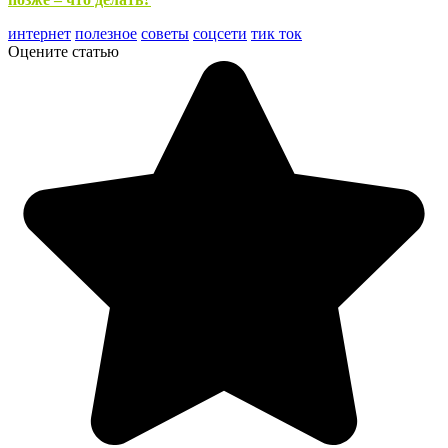
интернет
полезное
советы
соцсети
тик ток
Оцените статью