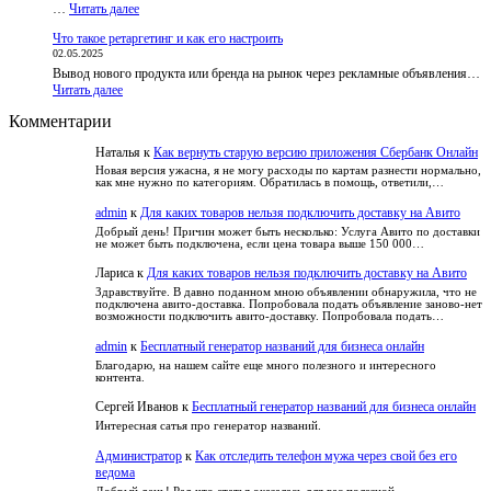
:
…
Читать далее
вера
Что
в
Что такое ретаргетинг и как его настроить
такое
удачу:
02.05.2025
SEO-
как
Вывод нового продукта или бренда на рынок через рекламные объявления…
текст:
развлечься
:
Читать далее
как
безопасно
Что
оптимизировать
и
Комментарии
такое
и
не
ретаргетинг
не
попасть
Наталья
к
Как вернуть старую версию приложения Сбербанк Онлайн
и
потерять
в
как
читателя
Новая версия ужасна, я не могу расходы по картам разнести нормально,
зависимость
как мне нужно по категориям. Обратилась в помощь, ответили,…
его
настроить
admin
к
Для каких товаров нельзя подключить доставку на Авито
Добрый день! Причин может быть несколько: Услуга Авито по доставки
не может быть подключена, если цена товара выше 150 000…
Лариса
к
Для каких товаров нельзя подключить доставку на Авито
Здравствуйте. В давно поданном мною объявлении обнаружила, что не
подключена авито-доставка. Попробовала подать объявление заново-нет
возможности подключить авито-доставку. Попробовала подать…
admin
к
Бесплатный генератор названий для бизнеса онлайн
Благодарю, на нашем сайте еще много полезного и интересного
контента.
Сергей Иванов
к
Бесплатный генератор названий для бизнеса онлайн
Интересная сатья про генератор названий.
Администратор
к
Как отследить телефон мужа через свой без его
ведома