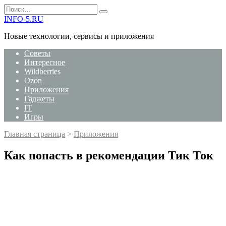
Перейти
Search
к
for:
INFO-5.RU
содержанию
Новые технологии, сервисы и приложения
Советы
Интересное
Wildberries
Ozon
Приложения
Гаджеты
IT
Игры
Главная страница
>
Приложения
Как попасть в рекомендации Тик Ток