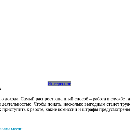
Интересное
3
о дохода. Самый распространенный способ – работа в службе т
 деятельностью. Чтобы понять, насколько выгодным станет тру
к приступить к работе, какие комиссии и штрафы предусмотрены
ньили месяц