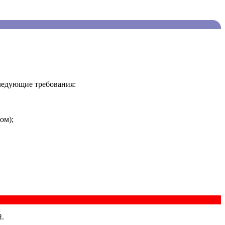
ледующие требования:
ом);
й.