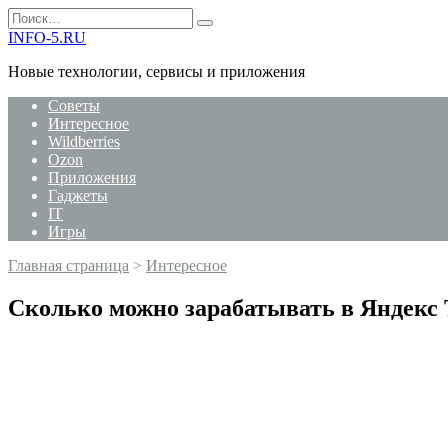
Перейти
Search
к
for:
INFO-5.RU
содержанию
Новые технологии, сервисы и приложения
Советы
Интересное
Wildberries
Ozon
Приложения
Гаджеты
IT
Игры
Главная страница
>
Интересное
Сколько можно зарабатывать в Яндекс 