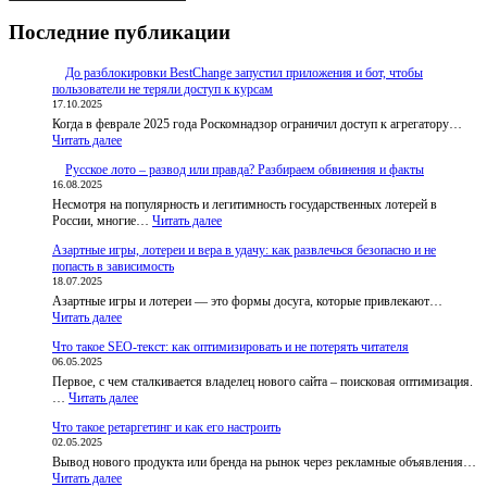
Последние публикации
До разблокировки BestChange запустил приложения и бот, чтобы
пользователи не теряли доступ к курсам
17.10.2025
Когда в феврале 2025 года Роскомнадзор ограничил доступ к агрегатору…
:
Читать далее
До
Русское лото – развод или правда? Разбираем обвинения и факты
разблокировки
16.08.2025
BestChange
Несмотря на популярность и легитимность государственных лотерей в
запустил
:
России, многие…
приложения
Читать далее
Русское
и
Азартные игры, лотереи и вера в удачу: как развлечься безопасно и не
лото
бот,
попасть в зависимость
–
чтобы
18.07.2025
развод
пользователи
Азартные игры и лотереи — это формы досуга, которые привлекают…
или
не
:
Читать далее
правда?
теряли
Азартные
Разбираем
доступ
Что такое SEO-текст: как оптимизировать и не потерять читателя
игры,
обвинения
к
06.05.2025
лотереи
и
курсам
Первое, с чем сталкивается владелец нового сайта – поисковая оптимизация.
и
факты
:
…
Читать далее
вера
Что
в
Что такое ретаргетинг и как его настроить
такое
удачу:
02.05.2025
SEO-
как
Вывод нового продукта или бренда на рынок через рекламные объявления…
текст:
развлечься
:
Читать далее
как
безопасно