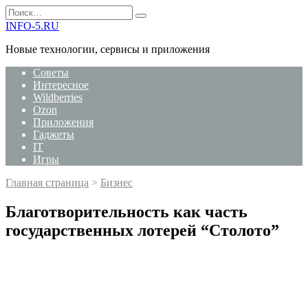
Перейти
Search
к
for:
INFO-5.RU
содержанию
Новые технологии, сервисы и приложения
Советы
Интересное
Wildberries
Ozon
Приложения
Гаджеты
IT
Игры
Главная страница
>
Бизнес
Благотворительность как часть
государственных лотерей “Столото”