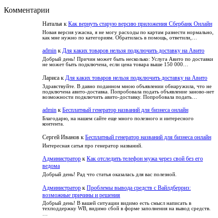
Что
оптимизировать
и
Комментарии
такое
и
не
ретаргетинг
не
попасть
Наталья
к
Как вернуть старую версию приложения Сбербанк Онлайн
и
потерять
в
как
читателя
Новая версия ужасна, я не могу расходы по картам разнести нормально,
зависимость
как мне нужно по категориям. Обратилась в помощь, ответили,…
его
настроить
admin
к
Для каких товаров нельзя подключить доставку на Авито
Добрый день! Причин может быть несколько: Услуга Авито по доставки
не может быть подключена, если цена товара выше 150 000…
Лариса
к
Для каких товаров нельзя подключить доставку на Авито
Здравствуйте. В давно поданном мною объявлении обнаружила, что не
подключена авито-доставка. Попробовала подать объявление заново-нет
возможности подключить авито-доставку. Попробовала подать…
admin
к
Бесплатный генератор названий для бизнеса онлайн
Благодарю, на нашем сайте еще много полезного и интересного
контента.
Сергей Иванов
к
Бесплатный генератор названий для бизнеса онлайн
Интересная сатья про генератор названий.
Администратор
к
Как отследить телефон мужа через свой без его
ведома
Добрый день! Рад что статья оказалась для вас полезной.
Администратор
к
Проблемы вывода средств с Вайлдберриз:
возможные причины и решения
Добрый день! В вашей ситуации видимо есть смысл написать в
техподдержку WB, видимо сбой в форме заполнения на вывод средств.
…