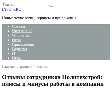
Перейти
Search
к
for:
INFO-5.RU
содержанию
Новые технологии, сервисы и приложения
Советы
Интересное
Wildberries
Ozon
Приложения
Гаджеты
IT
Игры
Главная страница
>
Бизнес
Отзывы сотрудников Политехстрой:
плюсы и минусы работы в компании