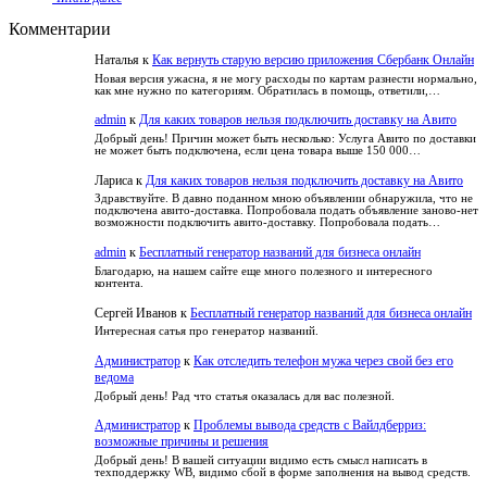
Что
оптимизировать
и
Комментарии
такое
и
не
ретаргетинг
не
попасть
Наталья
к
Как вернуть старую версию приложения Сбербанк Онлайн
и
потерять
в
как
читателя
Новая версия ужасна, я не могу расходы по картам разнести нормально,
зависимость
как мне нужно по категориям. Обратилась в помощь, ответили,…
его
настроить
admin
к
Для каких товаров нельзя подключить доставку на Авито
Добрый день! Причин может быть несколько: Услуга Авито по доставки
не может быть подключена, если цена товара выше 150 000…
Лариса
к
Для каких товаров нельзя подключить доставку на Авито
Здравствуйте. В давно поданном мною объявлении обнаружила, что не
подключена авито-доставка. Попробовала подать объявление заново-нет
возможности подключить авито-доставку. Попробовала подать…
admin
к
Бесплатный генератор названий для бизнеса онлайн
Благодарю, на нашем сайте еще много полезного и интересного
контента.
Сергей Иванов
к
Бесплатный генератор названий для бизнеса онлайн
Интересная сатья про генератор названий.
Администратор
к
Как отследить телефон мужа через свой без его
ведома
Добрый день! Рад что статья оказалась для вас полезной.
Администратор
к
Проблемы вывода средств с Вайлдберриз:
возможные причины и решения
Добрый день! В вашей ситуации видимо есть смысл написать в
техподдержку WB, видимо сбой в форме заполнения на вывод средств.
…