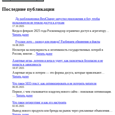
Последние публикации
До разблокировки BestChange запустил приложения и бот, чтобы
пользователи не теряли доступ к курсам
17.10.2025
Когда в феврале 2025 года Роскомнадзор ограничил доступ к агрегатору…
:
Читать далее
До
Русское лото – развод или правда? Разбираем обвинения и факты
разблокировки
16.08.2025
BestChange
Несмотря на популярность и легитимность государственных лотерей в
запустил
:
России, многие…
приложения
Читать далее
Русское
и
Азартные игры, лотереи и вера в удачу: как развлечься безопасно и не
лото
бот,
попасть в зависимость
–
чтобы
18.07.2025
развод
пользователи
Азартные игры и лотереи — это формы досуга, которые привлекают…
или
не
:
Читать далее
правда?
теряли
Азартные
Разбираем
доступ
Что такое SEO-текст: как оптимизировать и не потерять читателя
игры,
обвинения
к
06.05.2025
лотереи
и
курсам
Первое, с чем сталкивается владелец нового сайта – поисковая оптимизация.
и
факты
:
…
Читать далее
вера
Что
в
Что такое ретаргетинг и как его настроить
такое
удачу:
02.05.2025
SEO-
как
Вывод нового продукта или бренда на рынок через рекламные объявления…
текст:
развлечься
:
Читать далее
как
безопасно