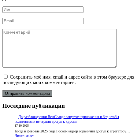
Имя
*
Email
*
Комментарий
Сохранить моё имя, email и адрес сайта в этом браузере для
последующих моих комментариев.
Последние публикации
До разблокировки BestChange запустил приложения и бот, чтобы
пользователи не теряли доступ к курсам
17.10.2025
Когда в феврале 2025 года Роскомнадзор ограничил доступ к агрегатору…
:
Читать далее