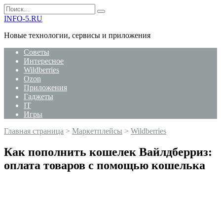
Перейти
Search
к
for:
INFO-5.RU
содержанию
Новые технологии, сервисы и приложения
Советы
Интересное
Wildberries
Ozon
Приложения
Гаджеты
IT
Игры
Главная страница
>
Маркетплейсы
>
Wildberries
Как пополнить кошелек Вайлдберриз:
оплата товаров с помощью кошелька