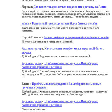
не может быть подключена, если цена товара выше 150 000…
Лариса
к
Для каких товаров нельзя подключить доставку на Авито
Здравствуйте. В давно поданном мною объявлении обнаружила, что не
подключена авито-доставка. Попробовала подать объявление заново-нет
возможности подключить авито-доставку. Попробовала подать…
admin
к
Бесплатный генератор названий для бизнеса онлайн
Благодарю, на нашем сайте еще много полезного и интересного
контента.
Сергей Иванов
к
Бесплатный генератор названий для бизнеса онлайн
Интересная сатья про генератор названий.
Администратор
к
Как отследить телефон мужа через свой без его
ведома
Добрый день! Рад что статья оказалась для вас полезной.
Администратор
к
Проблемы вывода средств с Вайлдберриз:
возможные причины и решения
Добрый день! В вашей ситуации видимо есть смысл написать в
техподдержку WB, видимо сбой в форме заполнения на вывод средств.
…
Елена
к
Проблемы вывода средств с Вайлдберриз: возможные
причины и решения
Добрый день! Хотела вывести денежные средства, если что - заявку на
WB одобрили, но никак не получается. В поле, где…
Администратор
к
Проблемы вывода средств с Вайлдберриз:
возможные причины и решения
Согласен полностью