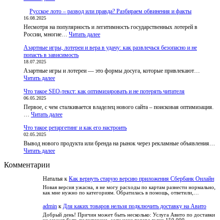
До
Русское лото – развод или правда? Разбираем обвинения и факты
разблокировки
16.08.2025
BestChange
Несмотря на популярность и легитимность государственных лотерей в
запустил
:
России, многие…
приложения
Читать далее
Русское
и
Азартные игры, лотереи и вера в удачу: как развлечься безопасно и не
лото
бот,
попасть в зависимость
–
чтобы
18.07.2025
развод
пользователи
Азартные игры и лотереи — это формы досуга, которые привлекают…
или
не
:
Читать далее
правда?
теряли
Азартные
Разбираем
доступ
Что такое SEO-текст: как оптимизировать и не потерять читателя
игры,
обвинения
к
06.05.2025
лотереи
и
курсам
Первое, с чем сталкивается владелец нового сайта – поисковая оптимизация.
и
факты
:
…
Читать далее
вера
Что
в
Что такое ретаргетинг и как его настроить
такое
удачу:
02.05.2025
SEO-
как
Вывод нового продукта или бренда на рынок через рекламные объявления…
текст:
развлечься
:
Читать далее
как
безопасно
Что
оптимизировать
и
Комментарии
такое
и
не
ретаргетинг
не
попасть
Наталья
к
Как вернуть старую версию приложения Сбербанк Онлайн
и
потерять
в
как
читателя
Новая версия ужасна, я не могу расходы по картам разнести нормально,
зависимость
как мне нужно по категориям. Обратилась в помощь, ответили,…
его
настроить
admin
к
Для каких товаров нельзя подключить доставку на Авито
Добрый день! Причин может быть несколько: Услуга Авито по доставки