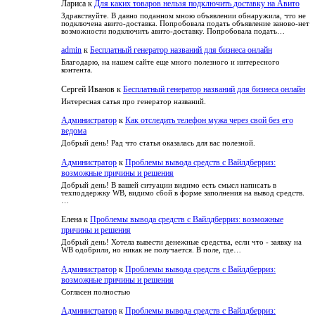
Лариса
к
Для каких товаров нельзя подключить доставку на Авито
Здравствуйте. В давно поданном мною объявлении обнаружила, что не
подключена авито-доставка. Попробовала подать объявление заново-нет
возможности подключить авито-доставку. Попробовала подать…
admin
к
Бесплатный генератор названий для бизнеса онлайн
Благодарю, на нашем сайте еще много полезного и интересного
контента.
Сергей Иванов
к
Бесплатный генератор названий для бизнеса онлайн
Интересная сатья про генератор названий.
Администратор
к
Как отследить телефон мужа через свой без его
ведома
Добрый день! Рад что статья оказалась для вас полезной.
Администратор
к
Проблемы вывода средств с Вайлдберриз:
возможные причины и решения
Добрый день! В вашей ситуации видимо есть смысл написать в
техподдержку WB, видимо сбой в форме заполнения на вывод средств.
…
Елена
к
Проблемы вывода средств с Вайлдберриз: возможные
причины и решения
Добрый день! Хотела вывести денежные средства, если что - заявку на
WB одобрили, но никак не получается. В поле, где…
Администратор
к
Проблемы вывода средств с Вайлдберриз:
возможные причины и решения
Согласен полностью
Администратор
к
Проблемы вывода средств с Вайлдберриз: