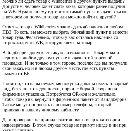
Можно ли сдать товар с Wildberries в другом пункте выдачи?
Допустим, человек хочет сдать заказ, который ранее получил
на WB. Нужно ли ему идти в тот самый пункт выдачи заказов,
в котором он получал товар или можно пойти в другой?
Ответ – товар с Wildberries можно сдать абсолютно в любом
ПВЗ. То есть, вы можете выбрать ближайший пункт и занести
товар туда. Желательно, чтобы у вас осталась наклейка со
штрих-кодом от WB, которую клеят на товар.
Вайлдберриз допускает такую возможность. Товар можно
вернуть в любом другом пункте выдачи этой торговой
площадки. И не только в том городе, посёлке где вы получали
свой заказ, но и в любом другом месте, где есть пункты
выдачи от ВБ.
Понятно, что ваша неудачная покупка должна иметь товарный
вид, без явных следов носки, порчи, с биркой, сохранена
фирменная упаковка. Потребуется QR-код и желательно,
чтобы товар вы вернули в фирменном пакете от Вайлдберриз.
Также могут попросить ваш номер телефона, который
привязан к вашему личному кабинету.
Да и проверьте, не принадлежит ли ваш товар к категории
невозвратных. В этом случае товар не примут нигде и ни при
каких условиях.