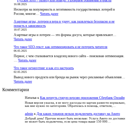
Русское лото – развод или правда? Разбираем обвинения и факты
разблокировки
16.08.2025
BestChange
Несмотря на популярность и легитимность государственных лотерей в
запустил
:
России, многие…
приложения
Читать далее
Русское
и
Азартные игры, лотереи и вера в удачу: как развлечься безопасно и не
лото
бот,
попасть в зависимость
–
чтобы
18.07.2025
развод
пользователи
Азартные игры и лотереи — это формы досуга, которые привлекают…
или
не
:
Читать далее
правда?
теряли
Азартные
Разбираем
доступ
Что такое SEO-текст: как оптимизировать и не потерять читателя
игры,
обвинения
к
06.05.2025
лотереи
и
курсам
Первое, с чем сталкивается владелец нового сайта – поисковая оптимизация.
и
факты
:
…
Читать далее
вера
Что
в
Что такое ретаргетинг и как его настроить
такое
удачу:
02.05.2025
SEO-
как
Вывод нового продукта или бренда на рынок через рекламные объявления…
текст:
развлечься
:
Читать далее
как
безопасно
Что
оптимизировать
и
Комментарии
такое
и
не
ретаргетинг
не
попасть
Наталья
к
Как вернуть старую версию приложения Сбербанк Онлайн
и
потерять
в
как
читателя
Новая версия ужасна, я не могу расходы по картам разнести нормально,
зависимость
как мне нужно по категориям. Обратилась в помощь, ответили,…
его
настроить
admin
к
Для каких товаров нельзя подключить доставку на Авито
Добрый день! Причин может быть несколько: Услуга Авито по доставки
не может быть подключена, если цена товара выше 150 000…