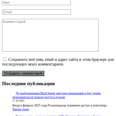
Имя
*
Email
*
Комментарий
Сохранить моё имя, email и адрес сайта в этом браузере для
последующих моих комментариев.
Последние публикации
До разблокировки BestChange запустил приложения и бот, чтобы
пользователи не теряли доступ к курсам
17.10.2025
Когда в феврале 2025 года Роскомнадзор ограничил доступ к агрегатору…
:
Читать далее
До