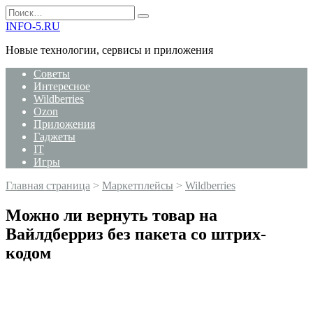
Перейти
Search
к
for:
INFO-5.RU
содержанию
Новые технологии, сервисы и приложения
Советы
Интересное
Wildberries
Ozon
Приложения
Гаджеты
IT
Игры
Главная страница
>
Маркетплейсы
>
Wildberries
Можно ли вернуть товар на
Вайлдберриз без пакета со штрих-
кодом