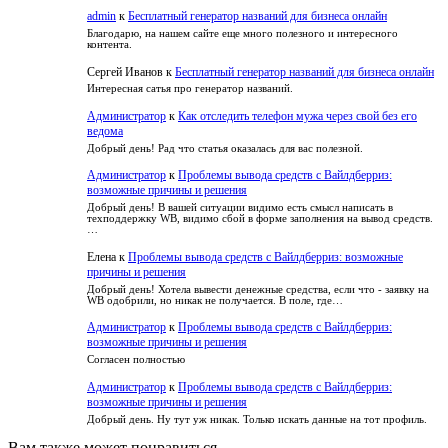
admin
к
Бесплатный генератор названий для бизнеса онлайн
Благодарю, на нашем сайте еще много полезного и интересного
контента.
Сергей Иванов
к
Бесплатный генератор названий для бизнеса онлайн
Интересная сатья про генератор названий.
Администратор
к
Как отследить телефон мужа через свой без его
ведома
Добрый день! Рад что статья оказалась для вас полезной.
Администратор
к
Проблемы вывода средств с Вайлдберриз:
возможные причины и решения
Добрый день! В вашей ситуации видимо есть смысл написать в
техподдержку WB, видимо сбой в форме заполнения на вывод средств.
…
Елена
к
Проблемы вывода средств с Вайлдберриз: возможные
причины и решения
Добрый день! Хотела вывести денежные средства, если что - заявку на
WB одобрили, но никак не получается. В поле, где…
Администратор
к
Проблемы вывода средств с Вайлдберриз:
возможные причины и решения
Согласен полностью
Администратор
к
Проблемы вывода средств с Вайлдберриз:
возможные причины и решения
Добрый день. Ну тут уж никак. Только искать данные на тот профиль.
Вам также может понравиться