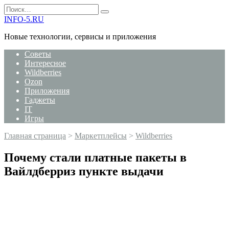
Перейти
Search
к
for:
INFO-5.RU
содержанию
Новые технологии, сервисы и приложения
Советы
Интересное
Wildberries
Ozon
Приложения
Гаджеты
IT
Игры
Главная страница
>
Маркетплейсы
>
Wildberries
Почему стали платные пакеты в
Вайлдберриз пункте выдачи