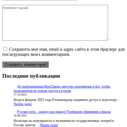
*
Комментарий
Сохранить моё имя, email и адрес сайта в этом браузере для
последующих моих комментариев.
Последние публикации
До разблокировки BestChange запустил приложения и бот, чтобы
пользователи не теряли доступ к курсам
17.10.2025
Когда в феврале 2025 года Роскомнадзор ограничил доступ к агрегатору…
:
Читать далее
До
Русское лото – развод или правда? Разбираем обвинения и факты
разблокировки
16.08.2025
BestChange
Несмотря на популярность и легитимность государственных лотерей в
запустил
:
России, многие…
приложения
Читать далее