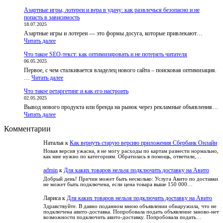
Русское
и
Азартные игры, лотереи и вера в удачу: как развлечься безопасно и не
лото
бот,
попасть в зависимость
–
чтобы
18.07.2025
развод
пользователи
Азартные игры и лотереи — это формы досуга, которые привлекают…
или
не
:
Читать далее
правда?
теряли
Азартные
Разбираем
доступ
Что такое SEO-текст: как оптимизировать и не потерять читателя
игры,
обвинения
к
06.05.2025
лотереи
и
курсам
Первое, с чем сталкивается владелец нового сайта – поисковая оптимизация.
и
факты
:
…
Читать далее
вера
Что
в
Что такое ретаргетинг и как его настроить
такое
удачу:
02.05.2025
SEO-
как
Вывод нового продукта или бренда на рынок через рекламные объявления…
текст:
развлечься
:
Читать далее
как
безопасно
Что
оптимизировать
и
Комментарии
такое
и
не
ретаргетинг
не
попасть
Наталья
к
Как вернуть старую версию приложения Сбербанк Онлайн
и
потерять
в
как
читателя
Новая версия ужасна, я не могу расходы по картам разнести нормально,
зависимость
как мне нужно по категориям. Обратилась в помощь, ответили,…
его
настроить
admin
к
Для каких товаров нельзя подключить доставку на Авито
Добрый день! Причин может быть несколько: Услуга Авито по доставки
не может быть подключена, если цена товара выше 150 000…
Лариса
к
Для каких товаров нельзя подключить доставку на Авито
Здравствуйте. В давно поданном мною объявлении обнаружила, что не
подключена авито-доставка. Попробовала подать объявление заново-нет
возможности подключить авито-доставку. Попробовала подать…